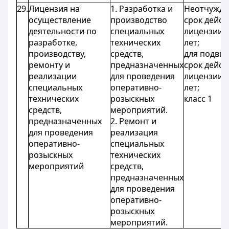
29.
Лицензия на
1. Разработка и
Неотчужда
осуществление
производство
срок дейст
деятельности по
специальных
лицензии -
разработке,
технических
лет;
производству,
средств,
для подви
ремонту и
предназначенных
срок дейст
реализации
для проведения
лицензии -
специальных
оперативно-
лет;
технических
розыскных
класс 1
средств,
мероприятий.
предназначенных
2. Ремонт и
для проведения
реализация
оперативно-
специальных
розыскных
технических
мероприятий
средств,
предназначенных
для проведения
оперативно-
розыскных
мероприятий.