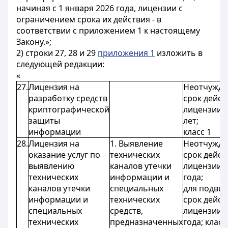
начиная с 1 января 2026 года, лицензии с
ограничением срока их действия - в
соответствии с приложением 1 к настоящему
Закону.»;
2) строки 27, 28 и 29
приложения 1
изложить в
следующей редакции:
«
27.
Лицензия на
Неотчужда
разработку средств
срок дейст
криптографической
лицензии -
защиты
лет;
информации
класс 1
28.
Лицензия на
1. Выявление
Неотчужда
оказание услуг по
технических
срок дейст
выявлению
каналов утечки
лицензии -
технических
информации и
года;
каналов утечки
специальных
для подви
информации и
технических
срок дейст
специальных
средств,
лицензии -
технических
предназначенных
года; класс