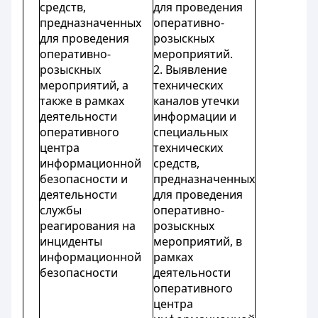
средств,
для проведения
предназначенных
оперативно-
для проведения
розыскных
оперативно-
мероприятий.
розыскных
2. Выявление
мероприятий, а
технических
также в рамках
каналов утечки
деятельности
информации и
оперативного
специальных
центра
технических
информационной
средств,
безопасности и
предназначенных
деятельности
для проведения
службы
оперативно-
реагирования на
розыскных
инциденты
мероприятий, в
информационной
рамках
безопасности
деятельности
оперативного
центра