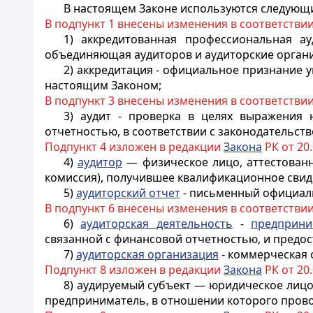
В настоящем Законе используются следующ
В подпункт 1 внесены изменения в соответстви
1) аккредитованная профессиональная ау
объединяющая аудиторов и аудиторские орган
2) аккредитация - официальное признание
настоящим Законом;
В подпункт 3 внесены изменения в соответстви
3) аудит - проверка в целях выражения
отчетностью, в соответствии с законодательств
Подпункт 4 изложен в редакции
Закона
РК от 20.
4)
аудитор
— физическое лицо, аттестован
комиссия), получившее квалификационное свид
5)
аудиторский отчет
- письменный официаль
В подпункт 6 внесены изменения в соответстви
6)
аудиторская деятельность
-
предприни
связанной с финансовой отчетностью, и предос
7)
аудиторская организация
- коммерческая 
Подпункт 8 изложен в редакции
Закона
РК от 20.
8) аудируемый субъект — юридическое лицо
предприниматель, в отношении которого прово