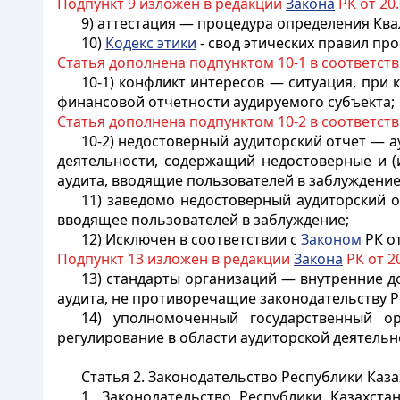
Подпункт 9 изложен в редакции
Закона
РК от 20.
9) аттестация — процедура определения Кв
10)
Кодекс этики
- свод этических правил пр
Статья дополнена подпунктом 10-1 в соответст
10-1) конфликт интересов — ситуация, при
финансовой отчетности аудируемого субъекта;
Статья дополнена подпунктом 10-2 в соответст
10-2) недостоверный аудиторский отчет — а
деятельности, содержащий недостоверные и (
аудита, вводящие пользователей в заблуждение
11) заведомо недостоверный аудиторский 
вводящее пользователей в заблуждение;
12) Исключен в соответствии с
Законом
РК от
Подпункт 13 изложен в редакции
Закона
РК от 20
13) стандарты организаций — внутренние д
аудита, не противоречащие законодательству Р
14) уполномоченный государственный о
регулирование в области аудиторской деятельн
Статья 2. Законодательство Республики Каз
1. Законодательство Республики Казахст