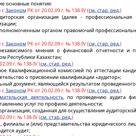
ие основные понятия:
и с
Законом
РК от 20.02.09 г. № 138-IV (
см. стар. ред.
)
диторская организация (далее - профессиональная 
изации;
 уполномоченным органом правомочий профессиональн
и с
Законом
РК от 20.02.09 г. № 138-IV (
см. стар. ред.
)
 независимого мнения о финансовой отчетности и 
ом Республики Казахстан;
02.09 г. № 138-IV (
см. стар. ред.
)
ное Квалификационной комиссией по аттестации канд
етельство о присвоении квалификации «аудитор»;
ный документ, являющийся результатом проведенного 
и с
Законом
РК от 20.02.09 г. № 138-IV (
см. стар. ред.
)
мательская деятельность
по проведению аудита фин
тавлению услуг по профилю деятельности;
организация, созданная для осуществления аудиторской
02.09 г. № 138-IV (
см. стар. ред.
)
, филиалы и (или) представительства юридического ли
дится аудит;