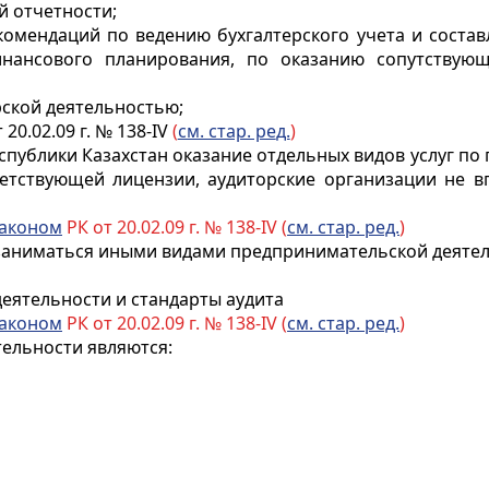
й отчетности;
комендаций по ведению бухгалтерского учета и состав
инансового планирования, по оказанию сопутствую
рской деятельностью;
 20.02.09 г. № 138-IV
(
см. стар. ре
д.
)
еспублики Казахстан оказание отдельных видов услуг п
етствующей лицензии, аудиторские организации не вп
аконом
РК от 20.02.09 г. № 138-IV (
см. стар. ред.
)
заниматься иными видами предпринимательской деятел
еятельности и стандарты аудита
аконом
РК от 20.02.09 г. № 138-IV (
см. стар. ред.
)
ельности являются: