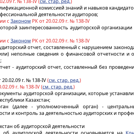
02.09 г. № 138-IV (
см. стар. ред.
)
алификационной комиссией знаний и навыков кандидатов
офессиональной деятельности аудиторов;
вии с
Законом
РК от 20.02.09 г. № 138-IV
 которой заинтересованность аудиторской организации
вии с
Законом
РК от 20.02.09 г. № 138-IV
удиторский отчет, составленный с нарушением законод
или) неполные сведения о финансовой отчетности и 
;
отчет - аудиторский отчет, составленный без проведе
 20.02.09 г. № 138-IV
(
см. стар. ред.
)
.02.09 г. № 138-IV (
см.
стар. ред.
)
окументы аудиторской организации, которые устанавл
еспублики Казахстан;
рган (далее - уполномоченный орган) - централь
ости и контроль за деятельностью аудиторских и проф
ахстан об аудиторской деятельности
ан об аудиторской деятельности основывается на
Кон