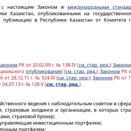
ии с настоящим Законом и
международными стандар
ики Казахстан, опубликованными на государственн
публикацию в Республике Казахстан от Комитета 
Законом
РК от 20.02.09 г. № 138-IV (
см. стар. ред.
);
Законо
ициального
опубликования
) (
см. стар. ред.
);
Законом
РК от
К от 28.12.11 г. № 524-IV (
см. стар. ред.
);
Законом
РК от 12
 04.07.13 г. № 128-V (
см. стар. ред.
)
яйственного ведения с наблюдательным советом в сфера
, страховые холдинги и организации, в которых стра
ками, страховой брокер
;
 управляющие инвестиционным портфелем;
ионным портфелем;