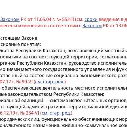
с
Законом
РК от 11.05.04 г. № 552-II (см.
сроки
введения в д
 внесены изменения в соответствии с
Законом
РК от 13.06
настоящем Законе
основные понятия:
льства Республики Казахстан, возглавляющий местный и
политики на соответствующей территории, согласован
рганов Республики Казахстан, руководство исполните
очиями местного государственного управления и функ
етственный за состояние социально-экономического раз
7.17 г. № 90-VI (
см. стар. ред.
)
, обеспечивающее деятельность местного исполнительно
ые законодательством Республики Казахстан;
риальной единицей — система исполнительных органов
етствующей административно-территориальной единиц
.12.19 г. № 284-VI (
см. стар. ред.
)
ть юридических лиц, функционально обеспечивающих н
но-культурного назначения, жилищно-коммунальное хоз