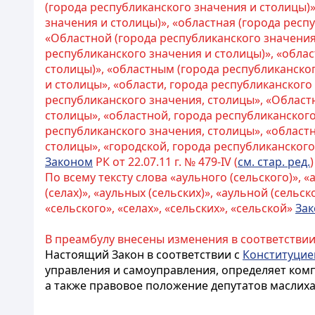
(города республиканского значения и столицы)»
значения и столицы)», «областная (города респ
«Областной (города республиканского значения,
республиканского значения и столицы)», «облас
столицы)», «областным (города республиканско
и столицы», «области, города республиканского
республиканского значения, столицы», «Областн
столицы», «областной, города республиканского
республиканского значения, столицы», «област
столицы», «городской, города республиканского
Законом
РК от 22.07.11 г. № 479-IV (
см. стар. ред.
)
По всему тексту слова «аульного (сельского)», «а
(селах)», «аульных (сельских)», «аульной (сельс
«сельского», «селах», «сельских», «сельской»
За
В преамбулу внесены изменения в соответствии
Настоящий Закон в соответствии с
Конституцие
управления
и самоуправления
, определяет ком
а также правовое положение депутатов маслиха