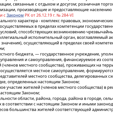
ации, связанные с отдыхом и досугом; розничная торгов
низации, производящие и предоставляющие населению 
ии с
Законом
РК от 26.12.19 г. № 284-VI
ального характера - комплекс правовых, экономических
, осуществляемых в пределах компетенции государств
 условий, способствующих возникновению чрезвычайных
коллегиальный исполнительный орган, возглавляемый ак
о значения), осуществляющий в пределах своей компете
ии;
естного бюджета, — государственное учреждение, упо
 управления и самоуправления, финансируемое из соо
й (членов местного сообщества), проживающих на тер
 осуществляется местное самоуправление, формируются
представителей местного сообщества, делегированных с
ядке, определенных настоящим Законом;
нное участие жителей (членов местного сообщества) в 
 настоящим Законом;
ности области, района, города, района в городе, сельс
ых в соответствии с настоящим Законом и иными законо
ересов большинства жителей соответствующей админист