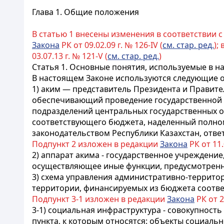
Глава 1. Общие положения
В статью 1 внесены изменения в соответствии 
Закона
РК от 09.02.09 г. № 126-IV (
см. стар. ред.
);
03.07.13 г. № 121-V (
см. стар. ред.
)
Статья 1. Основные понятия, используемые в 
В настоящем Законе используются следующие 
1) аким — представитель Президента и Правите
обеспечивающий проведение государственной 
подразделений центральных государственных о
соответствующего бюджета, наделенный полном
законодательством Республики Казахстан, отв
Подпункт 2 изложен в редакции
Закона
РК от 11.0
2) аппарат акима - государственное учреждение
осуществляющее иные функции, предусмотренн
3) схема управления административно-террито
территории, финансируемых из бюджета соотв
Подпункт 3-1 изложен в редакции
Закона
РК от 26
3-1) социальная инфраструктура - совокупнос
пункта, к которым относятся: объекты социаль