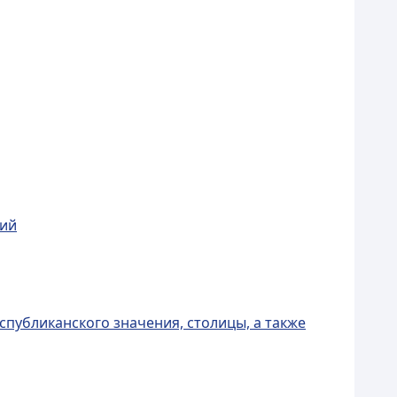
чий
спубликанского значения, столицы, а также