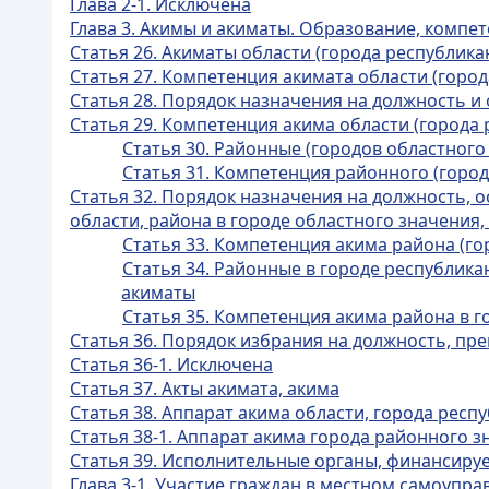
Глава 2-1. Исключена
Глава 3. Акимы и акиматы. Образование, компе
Статья 26. Акиматы области (города республика
Статья 27. Компетенция акимата области (город
Статья 28. Порядок назначения на должность и
Статья 29. Компетенция акима области (города 
Статья 30. Районные (городов областного
Статья 31. Компетенция районного (город
Статья 32. Порядок назначения на должность,
области, района в городе областного значения,
Статья 33. Компетенция акима района (го
Статья 34. Районные в городе республика
акиматы
Статья 35. Компетенция акима района в го
Статья 36. Порядок избрания на должность, пр
Статья 36-1. Исключена
Статья 37. Акты акимата, акима
Статья 38. Аппарат акима области, города респ
Статья 38-1. Аппарат акима города районного зн
Статья 39. Исполнительные органы, финансиру
Глава 3-1. Участие граждан в местном самоупра