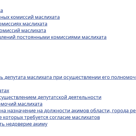
та
нных комиссий маслихата
омиссиях маслихата
комиссий маслихата
овлений постоянными комиссиями маслихата
сть депутата маслихата при осуществлении его полномо
атах
осуществлением депутатской деятельности
омочий маслихата
 на назначение на должности акимов области, города ре
е которых требуется согласие маслихатов
ть недоверие акиму