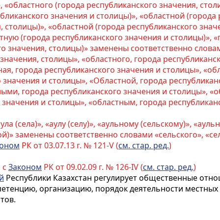
, «областного (города республиканского значения, стол
убликанского значения и столицы)», «областной (города
 столицы)», «областной (города республиканского знач
тную (города республиканского значения и столицы)», «
го значения, столицы)» заменены соответственно слова
 значения, столицы», «областного, города республиканс
ая, города республиканского значения и столицы», «об
 значения и столицы», «Областной, города республиканс
ными, города республиканского значения и столицы», «о
 значения и столицы», «областным, города республиканс
ула (села)», «аулу (селу)», «аульному (сельскому)», «ауль
кой)» заменены соответственно словами «сельского», «сел
коном
РК от 03.07.13 г. № 121-V (
см. стар. ред.
)
 с
Законом
РК от 09.02.09 г. № 126-IV (
см. стар. ред.
)
й
Республики Казахстан регулирует общественные отно
петенцию, организацию, порядок деятельности местных
тов.