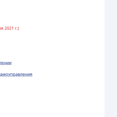
 2021 г.)
влении
 самоуправления