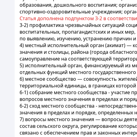
образования, дошкольного воспитания; организ
спортивно-оздоровительные учреждения; орга
Статья дополнена подпунктом 3-2 в соответств
3-2) профилактика чрезвычайных ситуаций соци
воспитательных, пропагандистских и иных мер
по выявлению, изучению, устранению причин и
4) местный исполнительный орган (акимат) — 
значения и столицы, района (города областног
самоуправление на соответствующей территор
5) исполнительный орган, финансируемый из м
отдельных функций местного государственного
6) местное сообщество — совокупность жителе
территориальной единицы, в границах которой
6-1) собрание местного сообщества - участие 
вопросов местного значения в пределах и пор
6-2) сход местного сообщества - непосредстве
значения в пределах и порядке, определенных
7) вопросы местного значения — вопросы деятель
состав сельского округа, регулирование котор
связано с обеспечением прав и законных инт