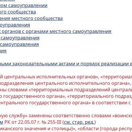
тном самоуправлении
ного сообщества
рания местного сообщества
моуправления
х органов с органами местного самоуправления
о самоуправления
о самоуправления
ния
иными законодательными актами и порядок реализации 
ий центральных исполнительных органов», «территори
подразделения центрального исполнительного органа»
ны словами «территориальных подразделений централь
 государственного органа», «территориального подраз
нтрального государственного органа» в соответствии с
нную службу» заменены соответственно словами «воинско
ом
РК от 22.05.07 г. № 255-III (
см. стар. ред.
)
ликанского значения и столицы)», «области (города респ