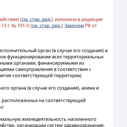
ействие) (
см. стар. ред.
); изложена в редакции
.13 г. № 101-V (
см. стар. ред.
);
Законом
РК от
сполнительный орган (в случае его создания) и
ное функционирование всех территориальных
льными органами, финансируемыми из
циями самоуправления в соответствии с
вития соответствующей территории;
го органа (в случае его создания), акима и
, расположенных на соответствующей
ы;
ормальную жизнедеятельность населенного
яйство, организации систем здравоохранения,