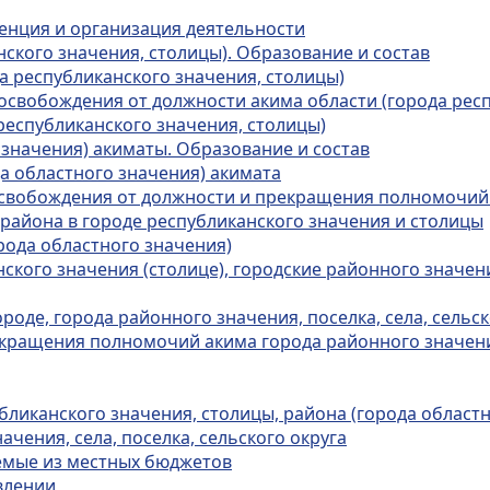
тенция и организация деятельности
нского значения, столицы). Образование и состав
а республиканского значения, столицы)
 освобождения от должности акима области (города рес
республиканского значения, столицы)
 значения) акиматы. Образование и состав
а областного значения) акимата
 освобождения от должности и прекращения полномочий
 района в городе республиканского значения и столицы
рода областного значения)
нского значения (столице), городские районного значен
роде, города районного значения, поселка, села, сельск
екращения полномочий акима города районного значения,
убликанского значения, столицы, района (города областн
ачения, села, поселка, сельского округа
емые из местных бюджетов
влении