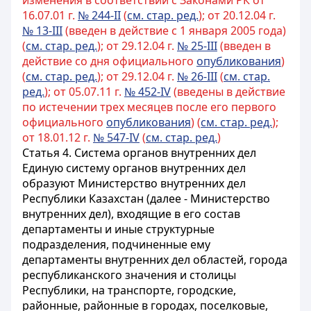
изменения в соответствии с Законами РК от
16.07.01 г.
№ 244-II
(
см. стар. ред.
); от 20.12.04 г.
№ 13-III
(введен в действие с 1 января 2005 года)
(
см. стар. ред.
); от 29.12.04 г.
№ 25-III
(введен в
действие со дня официального
опубликования
)
(
см. стар. ред.
); от 29.12.04 г.
№ 26-III
(
см. стар.
ред.
); от 05.07.11 г.
№ 452-IV
(введены в действие
по истечении трех месяцев после его первого
официального
опубликования
) (
см. стар. ред.
);
от 18.01.12 г.
№ 547-IV
(
см. стар. ред.
)
Статья 4. Система органов внутренних дел
Единую систему органов внутренних дел
образуют Министерство внутренних дел
Республики Казахстан (далее - Министерство
внутренних дел), входящие в его состав
департаменты и иные структурные
подразделения, подчиненные ему
департаменты внутренних дел областей, города
республиканского значения и столицы
Республики, на транспорте, городские,
районные, районные в городах, поселковые,