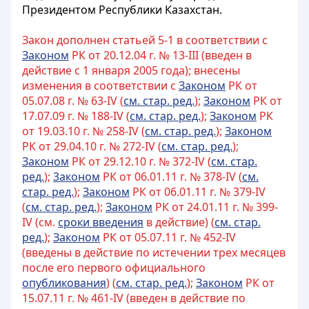
Президентом Республики Казахстан.
Закон дополнен статьей 5-1 в соответствии с
Законом
РК от 20.12.04 г. № 13-III (введен в
действие с 1 января 2005 года); внесены
изменения в соответствии с
Законом
РК от
05.07.08 г. № 63-IV (
см. стар. ред.
);
Законом
РК от
17.07.09 г. № 188-IV (
см. стар. ред.
);
Законом
РК
от 19.03.10 г. № 258-IV (
см. стар. ред.
);
Законом
РК от 29.04.10 г. № 272-IV (
см. стар. ред.
);
Законом
РК от 29.12.10 г. № 372-IV (
см. стар.
ред.
);
3аконом
РК от 06.01.11 г. № 378-IV (
см.
стар. ред.
);
Законом
РК от 06.01.11 г. № 379-IV
(
см. стар. ред.
);
Законом
РК от 24.01.11 г. № 399-
IV (см.
сроки введения
в действие) (
см. стар.
ред.
);
Законом
РК от 05.07.11 г. № 452-IV
(введены в действие по истечении трех месяцев
после его первого официального
опубликования
) (
см. стар. ред.
);
Законом
РК от
15.07.11 г. № 461-IV (введен в действие по