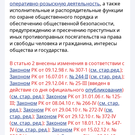
оперативно-розыскную деятельность
, а также
исполнительные и распорядительные функции
по охране общественного порядка и
обеспечению общественной безопасности,
предупреждению и пресечению преступных и
иных противоправных посягательств на права
и свободы человека и гражданина, интересы
общества и государства.
В статью 2 внесены изменения в соответствии с
Законом
РК от 09.12.98 г. № 307-1 (
см. стар.ред.
);
Законом
РК от 16.07.01 г.
№ 244-II
(
см. стар. ред.
);
Законом
РК от 29.12.04 г. № 25-III (введен в
действие со дня официального
опубликования
)
(
см. стар. ред.
);
Законом
РК от 31.01.06 г. № 125-
III;
Законом
РК от 08.04.10 г. № 266-IV (
см. стар.
ред.
);
Законом
РК от 29.04.10 г. № 272-IV (
см.
стар. ред.
);
Законом
РК от 29.12.10 г. № 372-IV
(
см. стар. ред.
);
Законом
РК от 18.01.12 г. № 547-
IV (
см. стар. ред.
);
Законом
РК от 15.02.12 г. №