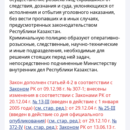
следствия, дознания и суда, уклоняющихся от
исполнения
и отбытия
уголовного наказания,
без вести пропавших и в иных случаях,
предусмотренных законодательством
Республики Казахстан.
Криминальную полицию образуют оперативно-
розыскные, следственные, научно-технические
и иные подразделения, необходимые для
решения стоящих перед ней задач,
непосредственно подчиненные Министерству
внутренних дел Республики Казахстан.
Закон дополнен статьей 4-2 в соответствии с
Законом
РК от 09.12.98 г. № 307-1; внесены
изменения в соответствии с Законами РК от
20.12.04 г.
№ 13-III
(введен в действие с 1 января
2005 года) (
см. стар. ред.
); от 29.12.04 г.
№ 25-III
(введен в действие со дня официального
опубликования
) (
см. стар. ред.
); от 29.12.10 г.
№
372-IV
(
см. стар. ред.
);
Законом
РК от 13.06.13 г.