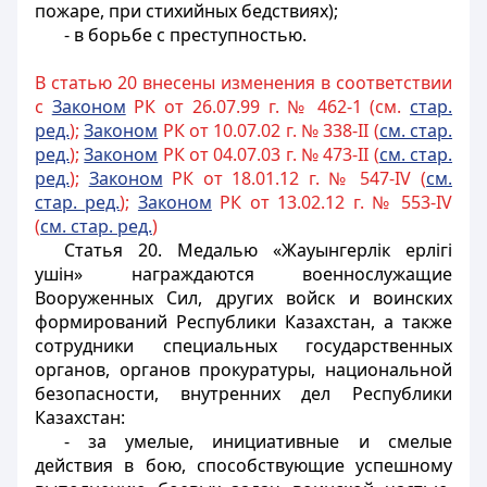
пожаре, при стихийных бедствиях);
- в борьбе с преступностью.
В статью 20 внесены изменения в соответствии
с
Законом
РК от 26.07.99 г. № 462-1 (см.
стар.
ред.
);
Законом
РК от 10.07.02 г. № 338-II (
см. стар.
ред.
);
Законом
РК от 04.07.03 г. № 473-II (
см. стар.
ред.
);
Законом
РК от 18.01.12 г. № 547-IV (
см.
стар. ред.
);
Законом
РК от 13.02.12 г. № 553-IV
(
см. стар. ред.
)
Статья 20.
Медалью «Жауынгерлiк epлiгi
ушiн» награждаются военнослужащие
Вооруженных Сил, других войск и воинских
формирований Республики Казахстан, а также
сотрудники специальных государственных
органов, органов прокуратуры
, национальной
безопасности, внутренних дел Республики
Казахстан:
- за умелые, инициативные и смелые
действия в бою, способствующие успешному