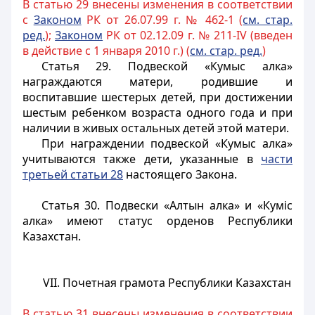
В статью 29 внесены изменения в соответствии
с
Законом
РК от 26.07.99 г. № 462-1 (
см. стар.
ред.
);
Законом
РК от 02.12.09 г. № 211-IV (введен
в действие с 1 января 2010 г.) (
см. стар. ред.
)
Статья 29.
Подвеской «Кумыс алка»
награждаются матери, родившие и
воспитавшие шестерых детей, при достижении
шестым ребенком возраста одного года и при
наличии в живых остальных детей этой матери.
При награждении подвеской «Кумыс алка»
учитываются также дети, указанные в
части
третьей статьи 28
настоящего Закона.
Статья 30.
Подвески «Алтын алка» и «Куміс
алка» имеют статус орденов Республики
Казахстан.
VII. Почетная грамота Республики Казахстан
В статью 31 внесены изменения в соответствии