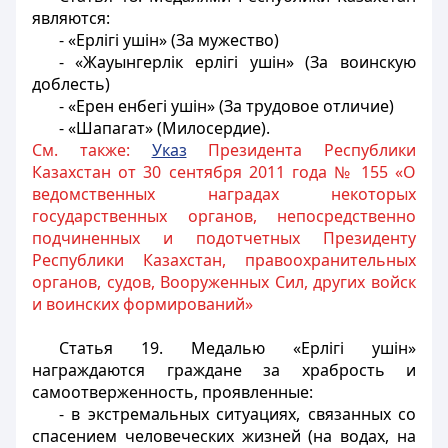
являются:
- «Ерлiгi ушiн» (За мужество)
- «Жауынгерлiк ерлiгi ушiн» (За воинскую
доблесть)
- «Ерен енбегi ушiн» (За трудовое отличие)
- «Шапагат» (Милосердие).
См. также:
Указ
Президента Республики
Казахстан от 30 сентября 2011 года № 155 «О
ведомственных наградах некоторых
государственных органов, непосредственно
подчиненных и подотчетных Президенту
Республики Казахстан, правоохранительных
органов, судов, Вооруженных Сил, других войск
и воинских формирований»
Статья 19.
Медалью «Ерлiгi ушiн»
награждаются граждане за храбрость и
самоотверженность, проявленные:
- в экстремальных ситуациях, связанных со
спасением человеческих жизней (на водах, на