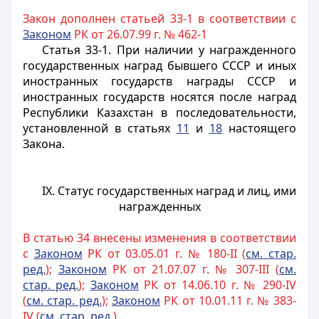
Закон дополнен статьей 33-1 в соответствии с
Законом
РК от 26.07.99 г. № 462-1
Статья 33-1.
При наличии у награжденного
государственных наград бывшего СССР и иных
иностранных государств награды СССР и
иностранных государств носятся после наград
Республики Казахстан в последовательности,
установленной в статьях
11
и
18
настоящего
Закона.
IX. Статус государственных наград и лиц, ими
награжденных
В статью 34 внесены изменения в соответствии
с
Законом
РК от 03.05.01 г. № 180-II (
см. стар.
ред.
);
Законом
РК от 21.07.07 г. № 307-III (
см.
стар. ред.
);
Законом
РК от 14.06.10 г. № 290-IV
(
см. стар. ред.
);
Законом
РК от 10.01.11 г. № 383-
IV (
см. стар. ред.
)