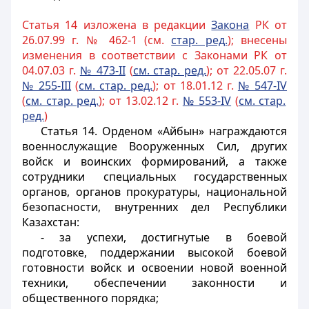
Статья 14 изложена в редакции
Закона
РК от
26.07.99 г. № 462-1 (см.
стар. ред.
); внесены
изменения в соответствии с Законами РК от
04.07.03 г.
№ 473-II
(
см. стар. ред.
); от 22.05.07 г.
№ 255-III
(
см. стар. ред.
); от 18.01.12 г.
№ 547-IV
(
см. стар. ред.
); от 13.02.12 г.
№ 553-IV
(
см. стар.
ред.
)
Статья 14.
Орденом «Айбын» награждаются
военнослужащие Вооруженных Сил, других
войск и воинских формирований, а также
сотрудники специальных государственных
органов, органов прокуратуры
, национальной
безопасности, внутренних дел Республики
Казахстан:
- за успехи, достигнутые в боевой
подготовке, поддержании высокой боевой
готовности войск и освоении новой военной
техники, обеспечении законности и
общественного порядка;