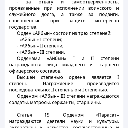
- за отвагу и самоотверженность,
проявленные при исполнении воинского и
служебного долга, a также за подвиги,
совершенные при защите интересов
государства.
Орден «Айбын» состоит из трех степеней:
- «Айбын» I степени;
- «Айбын» II степени;
- «Айбын» III степени.
Орденами «Айбын» I и II степени
награждаются лица младшего и старшего
офицерского составов.
Высшей степенью ордена является I
степень. Награждение производится
последовательно: II степенью и I степенью.
Орденом «Айбын» III степени награждаются
солдаты, матросы, сержанты, старшины.
Статья 15.
Орденом «Парасат»
награждаются деятели науки и культуры,
литературы и искусства, государственные и