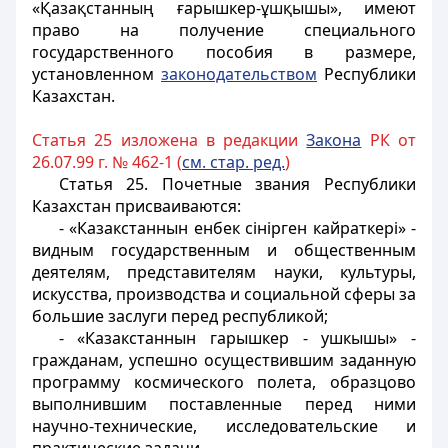
«Қазақстанның ғарышкер-ұшқышы», имеют
право на получение специального
государственного пособия в размере,
установленном
законодательством
Республики
Казахстан.
Статья 25 изложена в редакции
Закона
РК от
26.07.99 г. № 462-1 (
см. стар. ред.
)
Статья 25.
Почетные звания Республики
Казахстан присваиваются:
- «Казакстаннын енбек сiнiрген кайраткерi» -
видным государственным и общественным
деятелям, представителям науки, культуры,
искусства, производства и социальной сферы за
большие заслуги перед республикой;
- «Казакстаннын гарышкер - ушкышы» -
гражданам, успешно осуществившим заданную
программу космического полета, образцово
выполнившим поставленные перед ними
научно-технические, исследовательские и