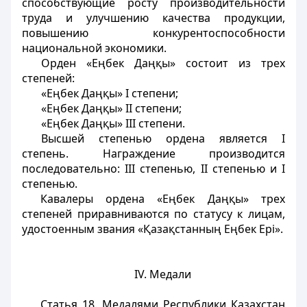
способствующие росту производительности
труда и улучшению качества продукции,
повышению конкурентоспособности
национальной экономики.
Орден «Еңбек Даңқы» состоит из трех
степеней:
«Еңбек Даңқы» I степени;
«Еңбек Даңқы» II степени;
«Еңбек Даңқы» IIІ степени.
Высшей степенью ордена является I
степень. Награждение производится
последовательно: IIІ степенью, II степенью и I
степенью.
Кавалеры ордена «Еңбек Даңқы» трех
степеней приравниваются по статусу к лицам,
удостоенным звания «Қазақстанның Еңбек Epi».
IV. Медали
Статья 18.
Медалями Республики Казахстан