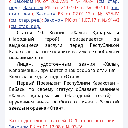
с
Законом
РК от 26.07.99 г. № 462-1 (
см. стар.
ред.
);
Законом
РК от 21.07.07 г. № 307-III (
см.
стар. ред.
);
Законом
РК от 02.01.12 г. № 525-IV
(
см. стар. ред.
);
Законом
РК от 11.07.17 г. № 91-VI
(
см. стар. ред.
)
Статья 10.
Звание «
Халық Қаһарманы
(Народный герой) присваивается за
выдающиеся заслуги перед Республикой
Казахстан, ратные подвиги во имя ее свободы и
независимости.
Лицам, удостоенным звания «Халық
Қаһарманы», вручается знак особого отличия -
Золотая звезда и орден «Отан».
Первый Президент Республики Казахстан -
Елбасы по своему статусу обладает званием
«Халық қаһарманы» (Народный герой) с
вручением знака особого отличия - Золотой
звезды и ордена «Отан».
Закон дополнен статьей 10-1 в соответствии с
Законом
РК от 01.12.08 г. № 93-IV