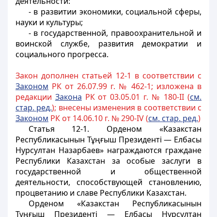
деятельности:
- в развитии экономики, социальной сферы,
науки и культуры;
- в государственной, правоохранительной и
воинской службе
, развития демократии и
социального прогресса.
Закон дополнен статьей 12-1 в соответствии с
Законом
РК от 26.07.99 г. № 462-1; изложена в
редакции
Закона
РК от 03.05.01 г. № 180-II (
см.
стар. ред.
); внесены изменения в соответствии с
Законом
РК от 14.06.10 г. № 290-IV (
см. стар. ред.
)
Статья 12-1.
Орденом «Казакстан
Республикасынын
Тұңғыш Президенті — Елбасы
Нурсултан Назарбаев» награждаются граждане
Республики Казахстан за особые заслуги в
государственной и общественной
деятельности, способствующей становлению,
процветанию и славе Республики Казахстан.
Орденом «Казакстан Республикасынын
Тұңғыш Президенті — Елбасы
Нурсултан