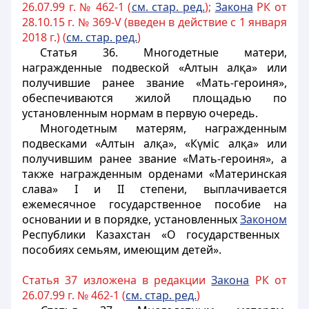
26.07.99 г. № 462-1 (
см. стар. ред.
);
Закона
РК от
28.10.15 г. № 369-V (введен в действие с 1 января
2018 г.) (
см. стар. ред.
)
Статья 36.
Многодетные матери,
награжденные подвеской «Алтын алқа» или
получившие ранее звание «Мать-героиня»,
обеспечиваются жилой площадью по
установленным нормам в первую очередь.
Многодетным матерям, награжденным
подвесками «Алтын алқа», «Күміс алқа» или
получившим ранее звание «Мать-героиня», а
также награжденным орденами «Материнская
слава» I и II степени, выплачивается
ежемесячное государственное пособие на
основании и в порядке, установленных
Законом
Республики Казахстан «О государственных
пособиях семьям, имеющим детей».
Статья 37 изложена в редакции
Закона
РК от
26.07.99 г. № 462-1 (
см. стар. ред.
)