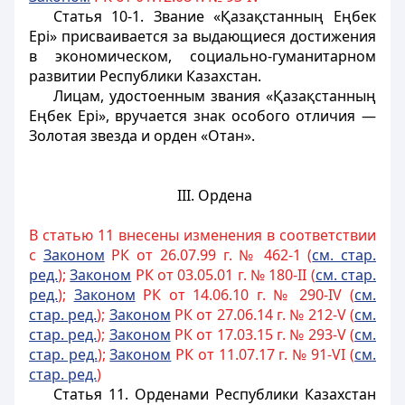
Статья 10-1.
Звание «Қазақстанның Еңбек
Ері» присваивается за выдающиеся достижения
в экономическом, социально-гуманитарном
развитии Республики Казахстан.
Лицам, удостоенным
звания «Қазақстанның
Еңбек Ері», вручается знак особого отличия —
Золотая звезда и орден «Отан».
III. Ордена
В статью 11 внесены изменения в соответствии
с
Законом
РК от 26.07.99 г. № 462-1 (
см. стар.
ред.
);
Законом
РК от 03.05.01 г. № 180-II (
см. стар.
ред.
);
Законом
РК от 14.06.10 г. № 290-IV (
см.
стар. ред.
);
Законом
РК от 27.06.14 г. № 212-V (
см.
стар. ред.
);
Законом
РК от 17.03.15 г. № 293-V (
см.
стар. ред.
);
Законом
РК от 11.07.17 г. № 91-VI (
см.
стар. ред.
)
Статья 11.
Орденами Республики Казахстан