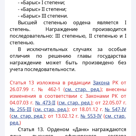
- «Барыс» I степени;
- «Барыс» II степени;
- «Барыс» III степени.
Высшей степенью ордена является I
степень. Награждение производится
последовательно: III степенью, II степенью и I
степенью.
В исключительных случаях за особые
отличия по решению главы государства
награждение может быть произведено без
учета последовательности.
Статья 13 изложена в редакции
Закона
РК от
26.07.99 г. № 462-1 (
см. стар. ред.
); внесены
изменения в соответствии с Законами РК от
04.07.03 г.
№ 473-II
(
см. стар. ред.
); от 22.05.07 г.
№ 255-III
(
см. стар. ред.
); от 18.01.12 г.
№ 547-IV
(
см. стар. ред.
); от 13.02.12 г.
№ 553-IV
(
см. стар.
ред.
)
Статья 13.
Орденом «Данк» награждаются