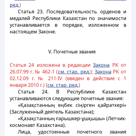
ред.
)
Статья 23.
Последовательность орденов и
медалей Республики Казахстан по значимости
устанавливается в порядке, изложенном в
настоящем Законе.
V. Почетные звания
Статья 24 изложена в редакции
Закона
РК от
26.07.99 г. № 462-1 (
см. стар. ред.
);
Закона
РК от
02.12.09 г. № 211-IV (введен в действие с 1
января 2010 г.) (
см. стар. ред.
)
Статья 24.
В Республике Казахстан
устанавливаются следующие почетные звания:
«Қазақстанның еңбек сіңірген қайраткері»
(Заслуженный деятель Казахстана);
«Қазақстанның ғарышкер-ұшқышы» (Летчик-
космонавт Казахстана).
Лица, удостоенные почетного звания