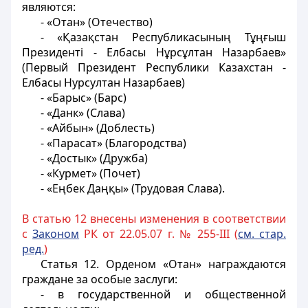
являются:
- «Отан» (Отечество)
- «Қазақстан Республикасының Тұңғыш
Президенті - Елбасы Нұрсұлтан Назарбаев»
(Первый Президент Республики Казахстан -
Елбасы Нурсултан Назарбаев)
- «Барыс» (Барс)
- «Данк» (Слава)
- «Айбын» (Доблесть)
- «Парасат» (Благородства)
- «Достык» (Дружба)
- «Курмет» (Почет)
- «Еңбек Даңқы» (Трудовая Слава)
.
В статью 12 внесены изменения в соответствии
с
Законом
РК от 22.05.07 г. № 255-III (
см. стар.
ред.
)
Статья 12.
Орденом «Отан» награждаются
граждане за особые заслуги:
- в государственной и общественной