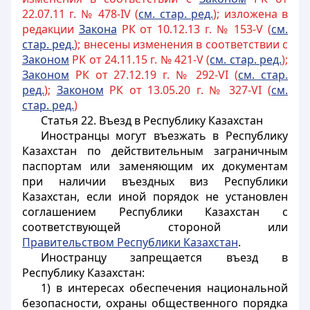
22.07.11 г. № 478-IV (
см. стар. ред.
); изложена в
редакции
Закона
РК от 10.12.13 г. № 153-V (
см.
стар. ред.
); внесены изменения в соответствии с
Законом
РК от 24.11.15 г. № 421-V (
см. стар. ред.
);
Законом
РК от 27.12.19 г. № 292-VI (
см. стар.
ред.
);
Законом
РК от 13.05.20 г. № 327-VI (
см.
стар. ред.
)
Статья 22. Въезд в Республику Казахстан
Иностранцы могут въезжать в Республику
Казахстан по действительным заграничным
паспортам или заменяющим их документам
при наличии въездных виз Республики
Казахстан, если иной порядок не установлен
соглашением Республики Казахстан с
соответствующей стороной или
Правительством Республики Казахстан
.
Иностранцу запрещается въезд в
Республику Казахстан:
1) в интересах обеспечения национальной
безопасности, охраны общественного порядка