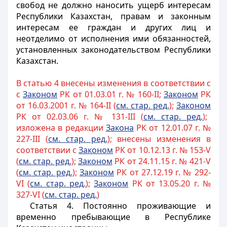
свобод не должно наносить ущерб интересам
Республики Казахстан, правам и законным
интересам ее граждан и других лиц и
неотделимо от исполнения ими обязанностей,
установленных законодательством Республики
Казахстан.
В статью 4 внесены изменения в соответствии с
с
Законом
РК от 01.03.01 г. № 160-II;
Законом
РК
от 16.03.2001 г. № 164-II (
см. стар. ред.
);
Законом
РК от 02.03.06 г. № 131-III (
см. стар. ред.
);
изложена в редакции
Закона
РК от 12.01.07 г. №
227-III (
см. стар. ред.
); внесены изменения в
соответствии с
Законом
РК от 10.12.13 г. № 153-V
(
см. стар. ред.
);
Законом
РК от 24.11.15 г. № 421-V
(
см. стар. ред.
);
Законом
РК от 27.12.19 г. № 292-
VI (
см. стар. ред.
);
Законом
РК от 13.05.20 г. №
327-VI (
см. стар. ред.
)
Статья 4. Постоянно проживающие и
временно пребывающие в Республике