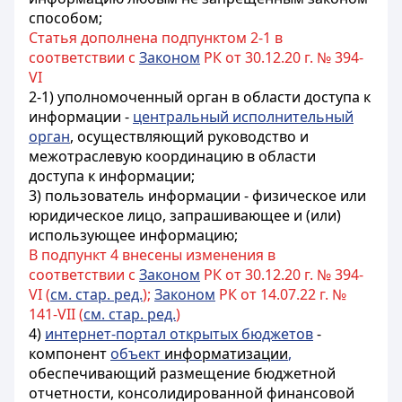
способом;
Статья дополнена подпунктом 2-1 в
соответствии с
Законом
РК от 30.12.20 г. № 394-
VI
2-1) уполномоченный орган в области доступа к
информации -
центральный исполнительный
орган
, осуществляющий руководство и
межотраслевую координацию в области
доступа к информации;
3) пользователь информации - физическое или
юридическое лицо, запрашивающее и (или)
использующее информацию;
В подпункт 4 внесены изменения в
соответствии с
Законом
РК от 30.12.20 г. № 394-
VI (
см. стар. ред.
);
Законом
РК от 14.07.22 г. №
141-VII (
см. стар. ред.
)
4)
интернет-портал открытых бюджетов
-
компонент
объект
информатизации
,
обеспечивающий размещение бюджетной
отчетности, консолидированной финансовой