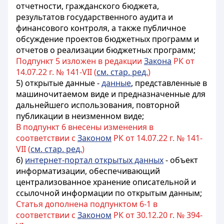
отчетности
, гражданского бюджета
,
результатов государственного аудита и
финансового контроля, а также публичное
обсуждение проектов бюджетных программ и
отчетов о реализации бюджетных программ;
Подпункт 5 изложен в редакции
Закона
РК от
14.07.22 г. № 141-VII (
см. стар. ред.
)
5)
открытые данные -
данные
, представленные в
машиночитаемом виде и предназначенные для
дальнейшего использования, повторной
публикации в неизменном виде
;
В подпункт 6 внесены изменения в
соответствии с
Законом
РК от 14.07.22 г. № 141-
VII (
см. стар. ред.
)
6)
интернет-портал открытых данных
-
объект
информатизации
, обеспечивающий
централизованное хранение описательной и
ссылочной информации по открытым данным;
Статья дополнена подпунктом 6-1 в
соответствии с
Законом
РК от 30.12.20 г. № 394-