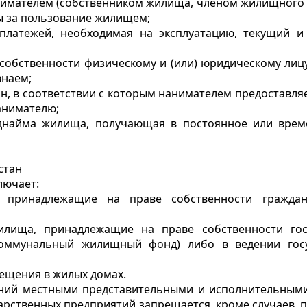
нимателем (собственником жилища, членом жилищного 
ы за пользование жилищем;
платежей, необходимая на эксплуатацию, текущий и
обственности физическому и (или) юридическому лиц
внаем;
, в соответствии с которым нанимателем предоставля
анимателю;
днайма жилища, получающая в постоянное или врем
стан
лючает:
 принадлежащие на праве собственности гражда
илища, принадлежащие на праве собственности гос
 коммунальный жилищный фонд) либо в ведении гос
ещения в жилых домах.
ний местными представительными и исполнительным
арственных предприятий запрещается, кроме случаев, 