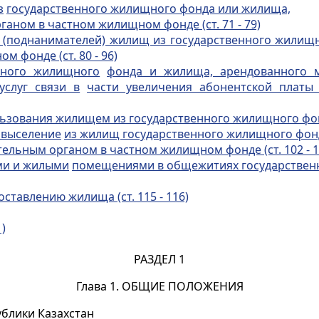
з
государственного жилищного фонда или жилища,
ном в частном жилищном фонде (ст. 71 - 79)
ей (поднанимателей) жилищ из государственного жили
 фонде (ст. 80 - 96)
нного жилищного
фонда и жилища, арендованного 
слуг связи в
части увеличения абонентской платы 
ьзования жилищем из государственного жилищного фонда
 выселение
из жилищ государственного жилищного фон
льным органом в частном жилищном фонде (ст. 102 - 1
ми и жилыми
помещениями в общежитиях государствен
ставлению жилища (ст. 115 - 116)
)
РАЗДЕЛ 1
Глава 1. ОБЩИЕ ПОЛОЖЕНИЯ
блики Казахстан