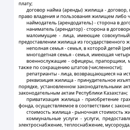
плату;
договор найма (аренды) жилища - договор,
право владения и пользования жилищем либо ч
наймодатель (арендодатель) - сторона в д
наниматель (арендатор) - сторона в догов
малоимущие - лица, имеющие совокупный
предоставлении жилища из государственного ж
неполная семья - семья, в которой детей (р
многодетная семья - семья, имеющая четыр
военнослужащие - офицеры, прапорщики, ми
также по сокращению штатов (численности);
репатрианты - лица, возвращающиеся на ист
реквизиция жилища - принудительное изъят
порядке, установленном законодательными ак
законодательным актам Республики Казахстан;
приватизация жилища - приобретение гра
фонда, осуществляемое в соответствии с закон
стоимость жилища - рыночная стоимость жи
коммунальные услуги - услуги, предоста
электроснабжение, теплоснабжение, мусороуда