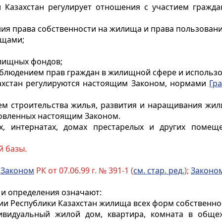
 Казахстан регулирует отношения с участием граждан
ия права собственности на жилища и права пользовани
ищами;
илищных фондов;
соблюдением прав граждан в жилищной сфере и исполь
ахстан регулируются настоящим Законом, нормами
Гр
ем строительства жилья, развития и наращивания жи
новленных настоящим Законом.
х, интернатах, домах престарелых и других помещ
й базы.
с
Законом
РК от 07.06.99 г. № 391-1 (
см. стар. ред.
);
Законо
и определения означают:
и Республики Казахстан жилища всех форм собственно
ивидуальный жилой дом, квартира, комната в общеж