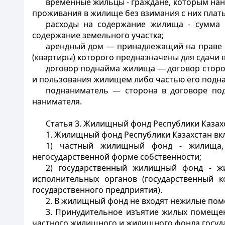
временные жильцы - граждане, которым на
проживания в жилище без взимания с них плат
расходы на содержание жилища - сумма 
содержание земельного участка;
арендный дом — принадлежащий на праве с
(квартиры) которого предназначены для сдачи 
договор поднайма жилища — договор сторон
и пользования жилищем либо частью его подн
поднаниматель — сторона в договоре по
нанимателя.
Статья 3.
Жилищный фонд Республики Казах
1. Жилищный фонд Республики Казахстан вк
1) частный жилищный фонд - жилища,
негосударственной форме собственности;
2) государственный жилищный фонд - ж
исполнительных органов (государственный
государственного предприятия).
2. В жилищный фонд не входят нежилые пом
3. Принудительное изъятие жилых помеще
частного жилищного и жилищного фонда госуд