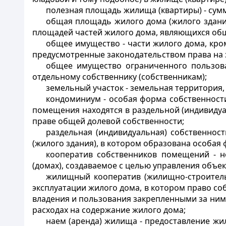
полезная площадь жилища (квартиры) - су
общая площадь жилого дома (жилого здани
площадей частей жилого дома, являющихся о
общее имущество - части жилого дома, кр
предусмотренные законодательством права на 
общее имущество ограниченного пользова
отдельному собственнику (собственникам);
земельный участок - земельная территория,
кондоминиум - особая форма собственност
помещения находятся в раздельной (индивидуа
праве общей долевой собственности;
раздельная (индивидуальная) собственнос
(жилого здания), в котором образована особая
кооператив собственников помещений - 
(домах), создаваемое с целью управления объе
жилищный кооператив (жилищно-строитель
эксплуатации жилого дома, в котором право со
владения и пользования закрепленными за ними
расходах на содержание жилого дома;
наем (аренда) жилища - предоставление жи