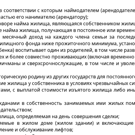
 в соответствии с которым наймодателем (арендодател
астью его нанимателю (арендатору);
оговоре найма жилища, являющаяся собственником жили
оре найма жилища, получающая в постоянное или времен
 месячный доход на каждого члена семьи за послед
илищного фонда ниже прожиточного минимума, установ
ебенка) воспитывает один из родителей, в том числе раз
ех и более совместно проживающих (включая временно
чманы и сверхсрочнослужащие, в том числе и уволенны
орическую родину из других государств для постоянног
ие жилища у собственника в условиях чрезвычайных си
тами, с выплатой стоимости изъятого жилища либо и
жданами в собственность занимаемых ими жилых по
одательством;
лища, определяемая на день совершения сделки;
вляемые в жилом доме (жилом здании) и включающие 
ление и обслуживание лифтов;