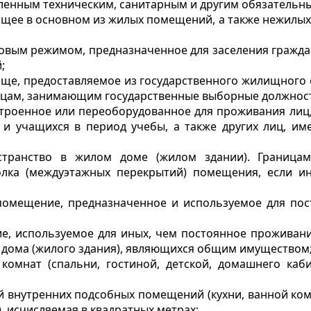
ленным техническим, санитарным и другим обязательн
тоящее в основном из жилых помещений, а также нежил
овым режимом, предназначенное для заселения гражда
;
ище, предоставляемое из государственного жилищного
ицам, занимающим государственные выборные должнос
строенное или переоборудованное для проживания лиц
ов) и учащихся в период учебы, а также других лиц, и
странство в жилом доме (жилом здании). Граница
олка (междуэтажных перекрытий) помещения, если и
 помещение, предназначенное и используемое для по
 используемое для иных, чем постоянное проживание,
о дома (жилого здания), являющихся общим имуществом
омнат (спальни, гостиной, детской, домашнего каби
внутренних подсобных помещений (кухни, ванной комн
, исчисляемая в квадратных метрах;