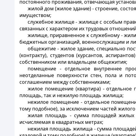
постоянного проживания, отвечающая установ
жилой дом (жилое здание) - строение, сос
имуществом;
служебное жилище - жилище с особым прав
связанных с характером их трудовых отношений
жилище, приравненное к служебному - жил
бюджетных организаций, военнослужащим и л
общежитие - жилое здание, специально по
(контракту), студентов (курсантов, аспирант
собственником или владельцем общежития;
помещение - отдельное внутреннее про
неотделанные поверхности стен, пола и пот
соглашением между собственниками;
жилое помещение (квартира) - отдельное
площадь, так и нежилую площадь жилища;
нежилое помещение - отдельное помещение,
тому подобное), за исключением частей жилог
жилая площадь - сумма площадей жилых к
исчисляемая в квадратных метрах;
нежилая площадь жилища - сумма площадей 
кладовой и тому подобное) в жилище (квартире)