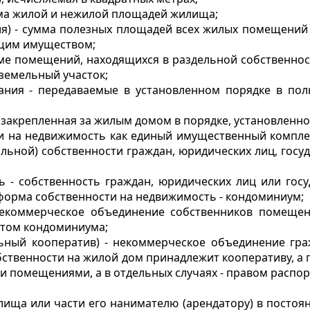
мма жилой и нежилой площадей жилища;
я) - сумма полезных площадей всех жилых помещений
бщим имуществом;
оме помещений, находящихся в раздельной собственнос
земельный участок;
ния - передаваемые в установленном порядке в по
 закрепленная за жилым домом в порядке, установленн
и на недвижимость как единый имущественный комплекс
льной) собственности граждан, юридических лиц, госу
ть - собственность граждан, юридических лиц или гос
 форма собственности на недвижимость - кондоминиум;
некоммерческое объединение собственников помещен
ктом кондоминиума;
ный кооператив) - некоммерческое объединение граж
бственности на жилой дом принадлежит кооперативу, а
 помещениями, а в отдельных случаях - правом распор
лища или части его нанимателю (арендатору) в постоя