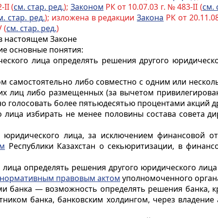
II (
см. стар. ред.
);
Законом
РК от 10.07.03 г. № 483-II (
см. 
м. стар. ред.
); изложена в редакции
Закона
РК от 20.11.08
 (
см. стар. ред.
)
в настоящем Законе
ие основные понятия:
еского лица определять решения другого юридическо
ом самостоятельно либо совместно с одним или неско
ких лиц либо размещенных (за вычетом привилегирова
о голосовать более пятьюдесятью процентами акций др
 лица избирать не менее половины состава совета ди
 юридического лица, за исключением финансовой о
ом
Республики Казахстан о секьюритизации, в финанс
 лица определять решения другого юридического лица 
нормативным правовым актом
уполномоченного орган
ями банка — возможность определять решения банка, кр
ником банка, банковским холдингом, через владение 