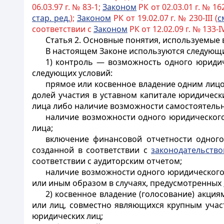
06.03.97 г. № 83-1;
Законом
РК от 02.03.01 г. № 162-
стар. ред.
);
Законом
РК от 19.02.07 г. № 230-III (
с
соответствии с
Законом
РК от 12.02.09 г. № 133-IV
Статья 2.
Основные понятия, используемые 
В настоящем Законе используются следующ
1) контроль — возможность одного юридич
следующих условий:
прямое или косвенное владение одним лиц
долей участия в уставном капитале юридичес
лица либо наличие возможности самостоятельн
наличие возможности одного юридического
лица;
включение финансовой отчетности одного
созданной в соответствии с
законодательств
соответствии с аудиторским отчетом;
наличие возможности одного юридического
или иным образом в случаях, предусмотренных
2) косвенное владение (голосование) акци
или лиц, совместно являющихся крупным участ
юридических лиц;