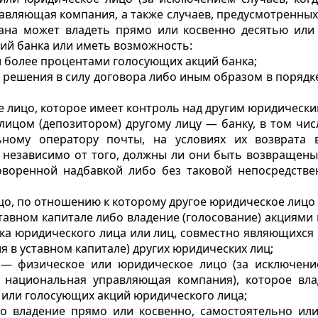
вляющая компания, а также случаев, предусмотренных 
ана может владеть прямо или косвенно десятью или
ий банка или иметь возможность:
и более процентами голосующих акций банка;
 решения в силу договора либо иным образом в поряд
е лицо, которое имеет контроль над другим юридически
лицом (депозитором) другому лицу — банку, в том чи
ному оператору почты, на условиях их возврата
) независимо от того, должны ли они быть возвращены
говоренной надбавкой либо без таковой непосредств
цо, по отношению к которому другое юридическое лицо 
уставном капитале либо владение (голосование) акциям
ка юридического лица или лиц, совместно являющихся
я в уставном капитале) других юридических лиц;
 — физическое или юридическое лицо (за исключение
 национальная управляющая компания), которое вл
 или голосующих акций юридического лица;
то владение прямо или косвенно, самостоятельно ил