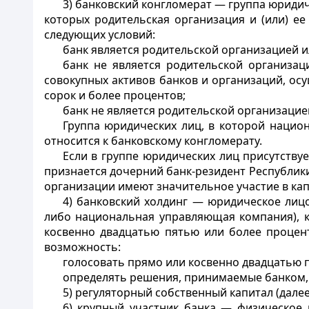
3) банковский конгломерат — группа юридич
которых родительская организация и (или) ее
следующих условий:
банк является родительской организацией и
банк не является родительской организац
совокупных активов банков и организаций, ос
сорок и более процентов;
банк не является родительской организацие
Группа юридических лиц, в которой нацио
относится к банковскому конгломерату.
Если в группе юридических лиц присутству
признается дочерний банк-резидент Республики
организации имеют значительное участие в кап
4) банковский холдинг — юридическое лицо
либо национальная управляющая компания), к
косвенно двадцатью пятью или более процен
возможность:
голосовать прямо или косвенно двадцатью 
определять решения, принимаемые банком, 
5) регуляторный собственный капитал (дале
6) крупный участник банка — физическое 