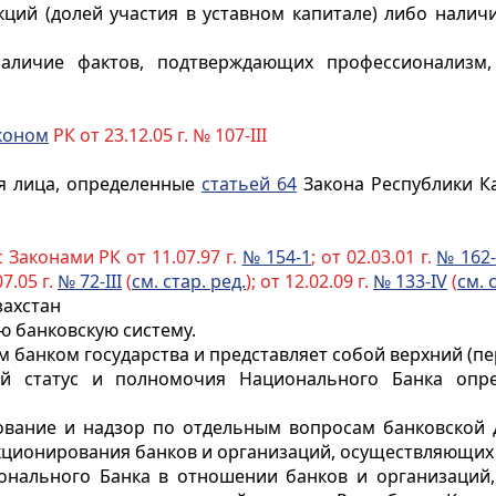
ций (долей участия в уставном капитале) либо налич
аличие фактов, подтверждающих профессионализм, 
коном
РК от 23.12.05 г. № 107-III
я лица, определенные
статьей 64
Закона Республики Ка
 Законами РК от 11.07.97 г.
№ 154-1
; от 02.03.01 г.
№ 162-
07.05 г.
№ 72-III
(
см. стар. ред.
); от 12.02.09 г.
№ 133-IV
(
см. 
захстан
ю банковскую систему.
 банком государства и представляет собой верхний (пе
вой статус и полномочия Национального Банка оп
вание и надзор по отдельным вопросам банковской д
кционирования банков и организаций, осуществляющих
нального Банка в отношении банков и организаций