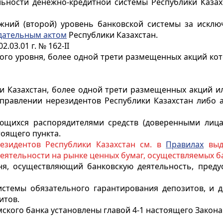
ьности денежно-кредитной системы Республики Казахс
жний (второй) уровень банковской системы за исклю
дательным актом
Республики Казахстан.
2.03.01 г. № 162-II
рого уровня, более одной трети
размещенных
акций кот
ки Казахстан, более одной трети
размещенных акций ил
 управлении нерезидентов Республики Казахстан либо 
яющихся распорядителями средств (доверенными лица
тоящего пункта.
езидентов Республики Казахстан см. в
Правилах
выда
еятельности на рынке ценных бумаг, осуществляемых б
вня, осуществляющий банковскую деятельность, пред
истемы обязательного гарантирования депозитов, и 
итов.
ского банка установлены главой 4-1 настоящего Закона