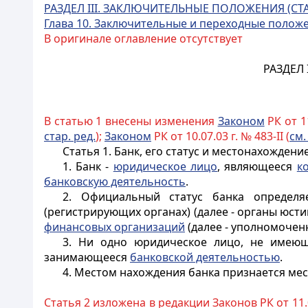
РАЗДЕЛ III. ЗАКЛЮЧИТЕЛЬНЫЕ ПОЛОЖЕНИЯ
(СТА
Глава 10. Заключительные и переходные положен
В оригинале оглавление отсутствует
РАЗДЕЛ
В статью 1 внесены изменения
Законом
РК от 11
стар. ред.
);
Законом
РК от 10.07.03 г. № 483-II (
см.
Статья 1.
Банк, его статус и местонахождени
1. Банк -
юридическое лицо
, являющееся
к
банковскую деятельность
.
2. Официальный статус банка определ
(регистрирующих органах) (далее - органы юст
финансовых организаций
(далее - уполномочен
3. Ни одно юридическое лицо, не имеющ
занимающееся
банковской деятельностью
.
4. Местом нахождения банка признается мес
Статья 2 изложена в редакции Законов РК от 11.0