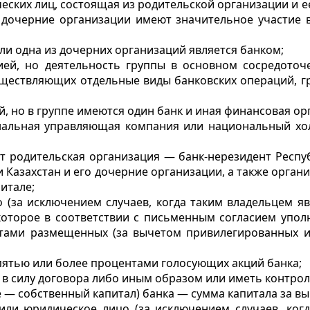
еских лиц, состоящая из родительской организации и ее
 дочерние организации имеют значительное участие в
ли одна из дочерних организаций является банком;
ией, но деятельность группы в основном сосредоточ
уществляющих отдельные виды банковских операций, г
й, но в группе имеются один банк и иная финансовая ор
нальная управляющая компания или национальный хол
ет родительская организация — банк-нерезидент Респу
 Казахстан и его дочерние организации, а также органи
итале;
 (за исключением случаев, когда таким владельцем я
оторое в соответствии с письменным согласием упол
тами размещенных (за вычетом привилегированных и
пятью или более процентами голосующих акций банка;
в силу договора либо иным образом или иметь контрол
е — собственный капитал) банка — сумма капитала за в
или юридическое лицо (за исключением случаев, когд