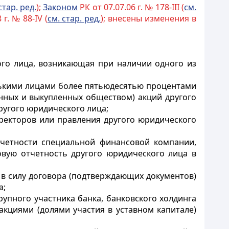
стар. ред.
);
Законом
РК от 07.07.06 г. № 178-III (
см.
 г. № 88-IV (
см. с
тар. ред.
); внесены изменения в
го лица, возникающая при наличии одного из
лькими лицами более пятьюдесятью процентами
нных и выкупленных обществом) акций другого
угого юридического лица;
ректоров или правления другого юридического
тчетности специальной финансовой компании,
овую отчетность другого юридического лица в
в силу договора (подтверждающих документов)
а;
упного участника банка, банковского холдинга
акциями (долями участия в уставном капитале)