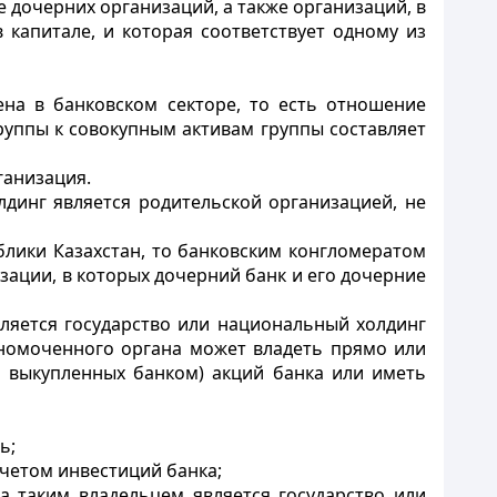
 дочерних организаций, а также организаций, в
 капитале, и которая соответствует одному из
ена в банковском секторе, то есть отношение
руппы к совокупным активам группы составляет
ганизация.
динг является родительской организацией, не
блики Казахстан, то банковским конгломератом
зации, в которых дочерний банк и его дочерние
вляется государство или национальный холдинг
номоченного органа может владеть прямо или
 выкупленных банком) акций банка или иметь
ь;
ычетом инвестиций банка;
а таким владельцем является государство или