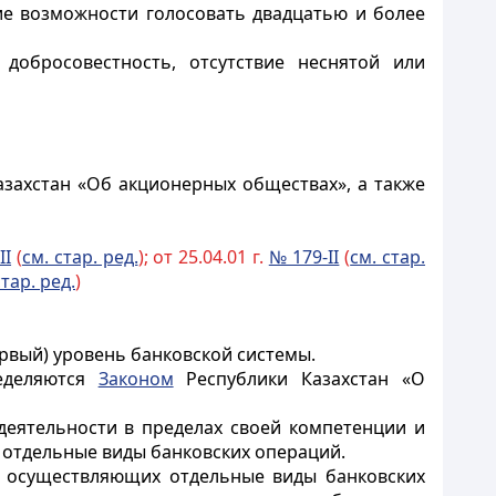
ие возможности голосовать двадцатью и более
добросовестность, отсутствие неснятой или
захстан «Об акционерных обществах», а также
II
(
см. стар. ред.
); от 25.04.01 г.
№ 179-II
(
см. стар.
стар. ред.
)
рвый) уровень банковской системы.
ределяются
Законом
Республики Казахстан «О
еятельности в пределах своей компетенции и
 отдельные виды банковских операций.
, осуществляющих отдельные виды банковских