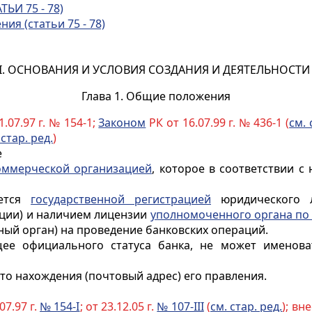
ТЬИ 75 - 78)
ия (статьи 75 - 78)
 I. ОСНОВАНИЯ И УСЛОВИЯ СОЗДАНИЯ И ДЕЯТЕЛЬНОСТИ
Глава 1. Общие положения
.07.97 г. № 154-1;
Законом
РК от 16.07.99 г. № 436-1 (
см. 
 стар. ред.
)
е
оммерческой организацией
, которое в соответствии 
яется
государственной регистрацией
юридического л
иции) и наличием лицензии
уполномоченного органа по 
ный орган) на проведение банковских операций.
ее официального статуса банка, не может именоват
то нахождения (почтовый адрес) его правления.
7.97 г.
№ 154-I
; от 23.12.05 г.
№ 107-III
(
см. стар. ред.
); вн