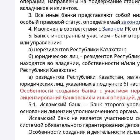
операций, направлены на поддержание стабил
вкладчиков и клиентов.
3. Все иные банки представляют собой ни
особый правовой статус, определяемый
законо
4. Исключен в соответствии с
Законом
РК от 0
5. Банк с иностранным участием - банк вто
или управлении:
а) нерезидентов Республики Казахстан;
б) юридических лиц - резидентов Республи
находятся во владении, собственности и/или
Республики Казахстан;
в) резидентов Республики Казахстан, явл
юридических лиц, указанных в подпункте б) нас
Особенности создания банка с участием нер
лицензирования банковских и иных операций, д
5-1. Исламский банк — банк второго уро
основании лицензии уполномоченного органа.
Исламский банк не является участником с
системой обязательного гарантирования депоз
Особенности создания и деятельности ислам