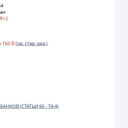
44
тан
 г.)
 162-II (
см. стар. ред.
)
КОВ (СТАТЬИ 60 - 74-4)