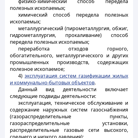
физико-химический способ передела
полезных ископаемых;
химический способ передела полезных
ископаемых;
металлургический (пирометаллургия, обжиг,
гидрометаллургия, прокаливание) способ
передела полезных ископаемых;
переработка отходов горного,
обогатительного, металлургического и других
промышленных производств, содержащих
полезное ископаемое;
4)
эксплуатация систем газификации жилых
и коммунально-бытовых объектов
.
Данный вид деятельности включает
следующие подвиды деятельности:
эксплуатация, техническое обслуживание и
содержание наружных систем газоснабжения
(газораспределительные пункты,
газораспределительные установки,
распределительные газовые сети высокого,
среднего и низкого давления);