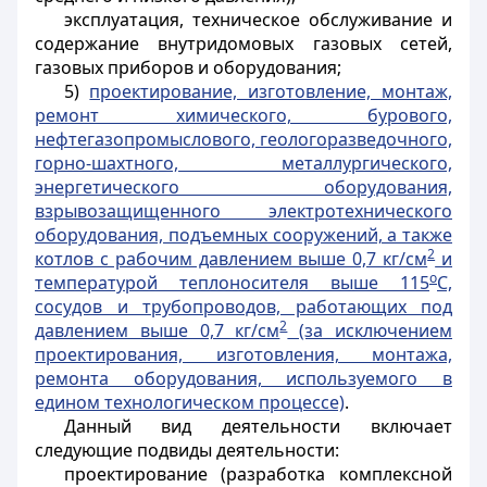
эксплуатация, техническое обслуживание и
содержание внутридомовых газовых сетей,
газовых приборов и оборудования;
5)
проектирование, изготовление, монтаж,
ремонт химического, бурового,
нефтегазопромыслового, геологоразведочного,
горно-шахтного, металлургического,
энергетического оборудования,
взрывозащищенного электротехнического
оборудования, подъемных сооружений, а также
2
котлов с рабочим давлением выше 0,7 кг/см
и
о
температурой теплоносителя выше 115
С,
сосудов и трубопроводов, работающих под
2
давлением выше 0,7 кг/см
(за исключением
проектирования, изготовления, монтажа,
ремонта оборудования, используемого в
едином технологическом процессе)
.
Данный вид деятельности включает
следующие подвиды деятельности:
проектирование (разработка комплексной