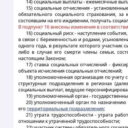
14) социальные выплаты - ежемесячные вып
15) социальные отчисления - установленн
обязательного социального страхования, за 
состоявшим на его иждивении, получать социа
В подпункт 16 внесены изменения в соответств
16) социальный риск - наступление события
в связи с беременностью и родами, усыновлен
одного года,
в результате которого участник 
либо в случае его смерти члены семьи, сос
настоящим Законом;
17) ставка социальных отчислений - фикс
объекта исчисления социальных отчислений;
18) уполномоченная организация по учету 
структурные подразделения в регионах (дале
социальных выплат, ведущее персонифицирова
19) уполномоченный орган - государственн
20) уполномоченный орган по назначению
его
территориальные подразделения
;
21) утрата трудоспособности - утрата раб
отношении к утраченной трудоспособности;
22) участник системы обязательного социал