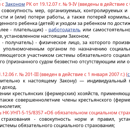
и с
Законом
РК от 19.12.07 г. № 9-IV (введены в действие с 0
- совокупность мер, организуемых, контролируемых и
ости и (или) потери работы, а также потерей кормиль
нного ребенка (детей) и уходом за ребенком по достиж
лее - плательщик) -
работодатель
или самостоятельно
ке, установленном настоящим Законом;
 - получатель) - физическое лицо, за которого прои
о уполномоченным органом по назначению социаль
являющегося участником системы обязательного социал
его (признанного судом безвестно отсутствующим или 
.12.06 г. № 201-III (введен в действие с 1 января 2007 г.) (
с
нительно к настоящему Закону) — индивидуальный п
 доход.
нии крестьянских (фермерских) хозяйств, применяющ
также совершеннолетние члены крестьянского (фермерс
ннолетия;
 № НК-УНП-5-15/8357 «Об обязательном социальном стр
 страхования - совокупность норм и правил, уста
истемы обязательного социального страхования;