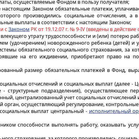
латы, осуществляемые Фондом в пользу получателя;
ые настоящим Законом обязательные платежи, уплачива
которого производились социальные отчисления, а в
льные выплаты в соответствии с настоящим Законом;
ии с
Законом
РК от 19.12.07 г. № 9-IV (введены в действие с 
, влекущего утрату трудоспособности и (или) потерю р
ием (удочерением) новорожденного ребенка (детей) и 
системы обязательного социального страхования, за к
тоявшие на его иждивении, приобретают право на по
ированный размер обязательных платежей в Фонд, вы
социальных отчислений и социальных выплат (далее - Ц
е - структурные подразделения), осуществляющее пе
нный, централизованный учет социальных отчислений и
ый орган, осуществляющий регулирование, контрольные
 социальных выплат центральный -
исполнительный ор
отником способности выполнять работу, оказывать усл
ьного страхования, за которого производились социальн