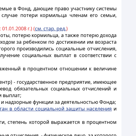
емые в Фонд, дающие право участнику системы
 случае потери кормильца членам его семьи,
01.01.2008 г.) (
см. стар. ред.
)
аботы, потерю кормильца,
а также потерю дохода
уходом за ребенком по достижении им возраста
оторого производились социальные отчисления,
лучение социальных выплат в соответствии с
раженный в процентном отношении к величине
ентр) - государственное предприятие, имеющее
ревод обязательных социальных отчислений и
 выплат;
 и надзорные функции за деятельностью Фонда;
ган в области социальной защиты населения
и
уги, степень которой выражается в процентном
ые отчисления, - физическое лицо, за которого