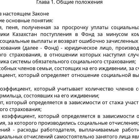
Глава 1. Общие положения
в настоящем Законе
ие основные понятия:
я, пеня, полученная за просрочку уплаты социальн
лики Казахстан поступления в Фонд за минусом ко
а социальные выплаты и возврат ошибочно зачисленных
ахования (далее - Фонд) - юридическое лицо, произв
го страхования, в отношении которых наступил случ
ника системы обязательного социального страхования;
обных членов семьи, состоящих на его иждивении, за сч
циент, который определяет отношение социальной вып
коэффициент, который учитывает количество членов 
мильца, состоявших на его иждивении;
нт, который определяется в зависимости от стажа учас
ого страхования;
- коэффициент, который определяется в зависимости о
ия, за которого производились социальные отчисления;
ений - расходы работодателя, выплачиваемые работ
оциальных отчислений самостоятельно занятого лица яв