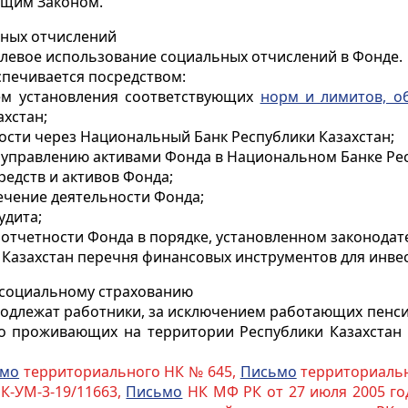
ящим Законом.
ных отчислений
целевое использование социальных отчислений в Фонде.
спечивается посредством:
тем установления соответствующих
норм и лимитов, о
хстан;
ости через Национальный Банк Республики Казахстан;
у управлению активами Фонда в Национальном Банке Рес
редств и активов Фонда;
ечение деятельности Фонда;
удита;
 отчетности Фонда в порядке, установленном законодат
 Казахстан перечня финансовых инструментов для инве
социальному страхованию
одлежат работники, за исключением работающих пенсио
но проживающих на территории Республики Казахстан
ьмо
территориального НК № 645,
Письмо
территориальн
К-УМ-3-19/11663,
Письмо
НК МФ РК от 27 июля 2005 го