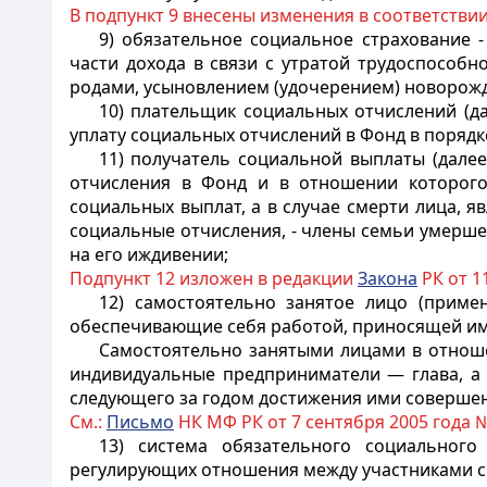
В подпункт 9 внесены изменения в соответстви
9) обязательное социальное страхование 
части дохода в связи с утратой трудоспособн
родами, усыновлением (удочерением) новорожде
10) плательщик социальных отчислений (да
уплату социальных отчислений в Фонд в поряд
11) получатель социальной выплаты (далее
отчисления в Фонд и в отношении которог
социальных выплат, а в случае смерти лица, 
социальные отчисления, - члены семьи умерш
на его иждивении;
Подпункт 12 изложен в редакции
Закона
РК от 11
12) самостоятельно занятое лицо (приме
обеспечивающие себя работой, приносящей им
Самостоятельно занятыми лицами в отноше
индивидуальные предприниматели — глава, а 
следующего за годом достижения ими соверше
См.:
Письмо
НК МФ РК от 7 сентября 2005 года
13) система обязательного социального
регулирующих отношения между участниками с