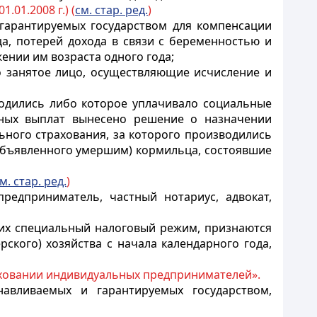
1.01.2008 г.) (
см. стар. ред.
)
 гарантируемых государством для компенсации
ца
, потерей дохода в связи с беременностью и
ении им возраста одного года
;
 занятое лицо, осуществляющие исчисление и
зводились либо которое уплачивало социальные
ных выплат вынесено решение о назначении
ьного страхования, за которого производились
объявленного умершим) кормильца, состоявшие
м. стар. ред.
)
редприниматель, частный нотариус, адвокат,
их специальный налоговый режим, признаются
кого) хозяйства с начала календарного года,
аховании индивидуальных предпринимателей».
навливаемых и гарантируемых государством,