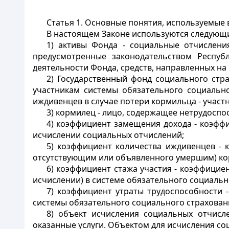
Статья 1.
Основные понятия, используемые 
В настоящем Законе используются следующ
1) активы Фонда - социальные отчислени
предусмотренные законодательством Респуб
деятельности Фонда, средств, направленных н
2) Государственный фонд социального стр
участникам системы обязательного социально
иждивенцев в случае потери кормильца - участ
3) кормилец - лицо, содержащее нетрудоспос
4) коэффициент замещения дохода - коэффи
исчислении социальных отчислений;
5) коэффициент количества иждивенцев - 
отсутствующим или объявленного умершим) кор
6) коэффициент стажа участия - коэффицие
исчислении) в системе обязательного социальн
7) коэффициент утраты трудоспособности 
системы обязательного социального страхован
8) объект исчисления социальных отчисл
оказанные услуги. Объектом для исчисления с