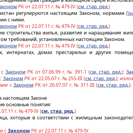
соблюдением прав граждан в жилищной сфере и исполь
аконом
РК от 22.07.11 г. № 479-IV (
см. стар. ред.
)
ахстан регулируются настоящим Законом, нормами
Гр
вии с ними.
аконом
РК от 22.07.11 г. № 479-IV (
см. стар. ред.
)
ем строительства жилья, развития и наращивания жи
том требований, установленных настоящим Законом.
аконом
РК от 22.07.11 г. № 479-IV (
см. стар. ред.
)
х, интернатах, домах престарелых и других помещ
 с
Законом
РК от 07.06.99 г. № 391-1 (
см. стар. ред.
);
За
);
Законом
РК от 22.05.07 г. № 255-III (
см. стар. ред.
); изл
твии с
Законом
РК от 26.07.07 г. № 311-III (
см. стар. ред.
)
 в настоящем Законе
ие основные понятия:
07.11 г. № 479-IV (
см. стар. ред.
)
лица, которые в соответствии с жилищным законодате
ии с
Законом
РК от 22.07.11 г. № 479-IV