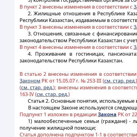
5) контролем государственных органов за 
В пункт 2 внесены изменения в соответствии с
З
2. Жилищные отношения в Республике Каз
Республики Казахстан
, издаваемым в соответст
В пункт 3 внесены изменения в соответствии с
З
3. Отношения, связанные с финансировани
законодательством
Республики Казахстан
с уче
В пункт 4 внесены изменения в соответствии с
З
4. Проживание в гостиницах, пансионата
законодательством
Республики Казахстан
.
В статью 2 внесены изменения в соответствии
Законом
РК от 15.05.07 г. № 253-III (
см. с
тар. ред.
(
см. стар. ред.
); внесены изменения в соответс
163-IV (
см. стар. ред.
)
Статья 2. Основные понятия, используемые
В настоящем Законе используются следующ
Подпункт 1 изложен в редакции
Закона
РК от 22.
1) малообеспеченные семьи (граждане) - 
получение жилищной помощи;
Статья дополнена подпунктом 1-1 в соответств