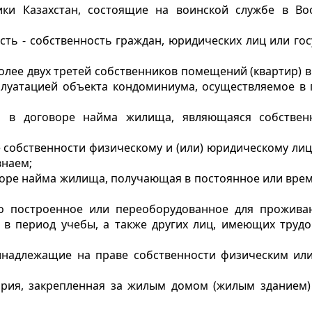
ики Казахстан, состоящие на воинской службе в Во
ость - собственность граждан, юридических лиц или го
олее двух третей собственников помещений (квартир) 
плуатацией объекта кондоминиума, осуществляемое в
она в договоре найма жилища, являющаяся собств
 собственности физическому и (или) юридическому ли
внаем;
говоре найма жилища, получающая в постоянное или вре
о построенное или переоборудованное для прожива
ся в период учебы, а также других лиц, имеющих труд
надлежащие на праве собственности физическим ил
ория, закрепленная за жилым домом (жилым зданием)