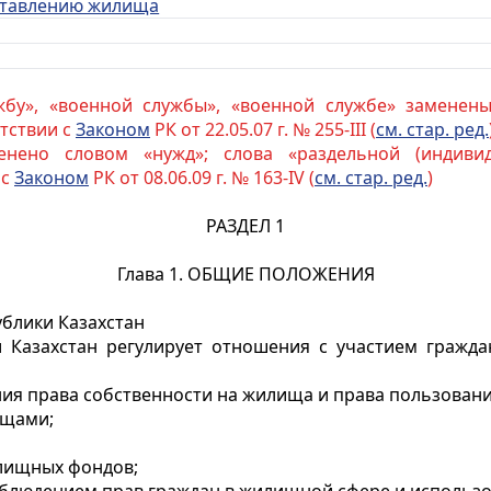
оставлению жилища
жбу», «военной службы», «военной службе» заменены
етствии с
Законом
РК от 22.05.07 г. № 255-III (
см. стар. ред.
енено словом «нужд»; слова «раздельной (индивид
 с
Законом
РК от 08.06.09 г. № 163-IV (
см. стар. ред.
)
РАЗДЕЛ 1
Глава 1. ОБЩИЕ ПОЛОЖЕНИЯ
ублики Казахстан
 Казахстан регулирует отношения с участием граждан
ия права собственности на жилища и права пользовани
ищами;
илищных фондов;