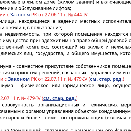
ставляемые в жилом доме (жилом здании) и включающи
ление и обслуживание лифтов;
вии с
Законом
РК от 27.06.11 г. № 444-IV
лища, находящиеся в ведении местных исполнител
нию жилищ в пользование;
на недвижимость, при которой помещения находятся 
ее имущество принадлежит им на праве общей долевой 
ественный комплекс, состоящий из жилых и нежилы
идических лиц, государства, и общего имущества, ко
иума - совместное присутствие собственников помеще
ения и принятия решений, связанных с управлением и 
ии с
Законом
РК от 22.07.11 г. № 479-IV (
см. стар. ред.
)
иниума - физическое или юридическое лицо, осущ
2.07.11 г. № 479-IV (
см. стар. ред.
)
 совокупность организационных и технических мер
ключаемым с органом управления объектом кондоминиум
 четырех и более совместно проживающих (включая 
ния (помещений), связанное с изменением его функц