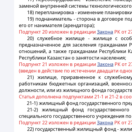
заменой внутренней системы технологического
18) перепланировка - изменение планировк
19) поднаниматель - сторона в договоре 
его от нанимателя (арендатора);
Подпункт 20 изложен в редакции
Закона
РК от 27
20)
служебное жилище - жилище с особ
предназначенное для заселения гражданами Р
отношений, а также гражданами Республики Ка
Республики Казахстан о занятости населения;
Подпункт 21 изложен в редакции
Закона
РК от 27
(введен в действие по истечении двадцати одн
21)
жилище, приравненное к служебному
работникам бюджетных организаций, военнос
должности, или из жилищного фонда государст
Статья дополнена подпунктами 21-1 и 21-2 в со
21-1) жилищный фонд государственного пре
21-2) жилищный фонд государственного
специального государственного учреждения по
Подпункт 22 изложен в редакции
Закона
РК от 27
22)
государственный жилищный фонд - жили