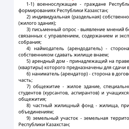
1-1) военнослужащие - граждане Республ
формированиях Республики Казахстан;
2) индивидуальная (раздельная) собственн
(жилого здания);
3) письменный опрос - выявление мнений б
связанных с управлением, содержанием и экс
собрания;
4) наймодатель (арендодатель) - стор
собственником сдавать жилище внаем;
5) арендный дом - принадлежащий на праве
(квартиры) которого предназначены для сдачи 
6) наниматель (арендатор) - сторона в до
часть;
7) общежитие - жилое здание, специальн
студентов (курсантов, аспирантов) и учащих
общежития;
8) частный жилищный фонд - жилища, при
объединениям;
9) земельный участок - земельная террит
Республики Казахстан;