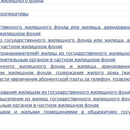
ти жилищного фонда
кооперативы
рственного жилищного фонда или жилища, арендован
 жилищном фонде
из государственного жилищного фонда или жилища, а
в частном жилищном фонде
 (поднанимателей) жилищ из государственного жилищн
лнительным органом в частном жилищном фонде
венного жилищного фонда и жилища, арендованн
ом жилищном фонде, содержания жилого дома (жи
части увеличения абонентской платы за телефон, подкл
зования
жилищем из государственного жилищного фон
 выселение из жилищ государственного жилищного фо
ьным органом в частном жилищном фонде
ищами и жилыми помещениями в общежитиях госуд