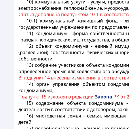
10) коммунальные услуги - услуги, предо
электроснабжение, теплоснабжение, мусороуда
Статья дополнена подпунктом 10-1 в соответст
10-1) коммунальный жилищный фонд - жи
государственным учреждением по предоставле
11) кондоминиум - форма собственности 
граждан, юридических лиц, государства, а общ
12) объект кондоминиума - единый имущ
(раздельной) собственности физических и юр
собственности;
13) собрание участников объекта кондомин
определенное время для коллективного обсужд
В подпункт 14 внесены изменения в соответств
14) орган управления объектом кондом
кондоминиума;
Подпункт 15 изложен в редакции
Закона
РК от 2
15) содержание объекта кондоминиума -
деятельности в соответствии с договором, за
16) многодетная семья - семья, имеющая
детей;
17) переоборудование - изменение помеще