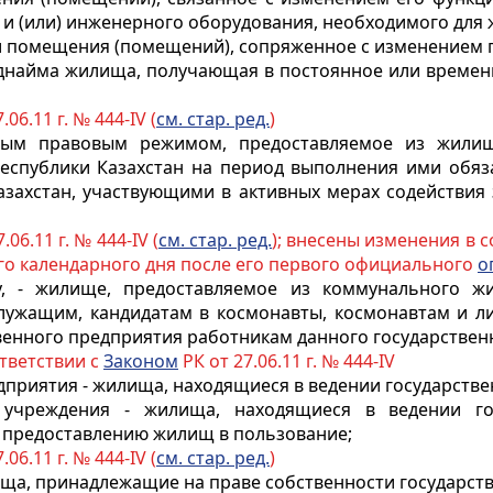
 и (или) инженерного оборудования, необходимого для 
и помещения (помещений), сопряженное с изменением 
поднайма жилища, получающая в постоянное или време
.06.11 г. № 444-IV (
см. стар. ред.
)
ым правовым режимом, предоставляемое из жилищн
еспублики Казахстан на период выполнения ими обяза
захстан, участвующими в активных мерах содействия 
.06.11 г. № 444-IV (
см. стар. ред.
); внесены изменения в 
ого календарного дня после его первого официального
о
, - жилище, предоставляемое из коммунального ж
лужащим, кандидатам в космонавты, космонавтам и 
венного предприятия работникам данного государствен
ответствии с
Законом
РК от 27.06.11 г. № 444-IV
дприятия - жилища, находящиеся в ведении государстве
 учреждения - жилища, находящиеся в ведении го
 предоставлению жилищ в пользование;
.06.11 г. № 444-IV (
см. стар. ред.
)
ща, принадлежащие на праве собственности государст