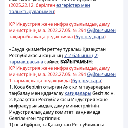
(2025.22.12. берілген
өзгерістер мен
толықтыруларымен
)
ҚР Индустрия және инфрақұрылымдық даму
министрінің м.а. 2022.27.05. № 294
бұйрығымен
тақырыбы жаңа редакцияда (
бұр.ред.қара
)
«Сауда қызметін реттеу туралы» Қазақстан
Республикасы Заңының
7-2-бабының 2)
тармақшасына
сәйкес
БҰЙЫРАМЫН
:
ҚР Индустрия және инфрақұрылымдық даму
министрінің м.а. 2022.27.05. № 294
бұйрығымен
1-тармақ жаңа редакцияда (
бұр.ред.қара
)
1. Қоса беріліп отырған Аяқ киім тауарларын
таңбалау мен қадағалау
қағидалары
бекітілсін.
2. Қазақстан Республикасы Индустрия және
инфрақұрылымдық даму министрлігінің
Индустриялық даму комитеті заңнамада
белгіленген тәртіппен:
1) осы бұйрықты Қазақстан Республикасы