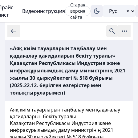
Старая
Прайс-
Видеоинструкция
версия
лист
сайта
«Аяқ киім тауарларын таңбалау мен
қадағалау қағидаларын бекіту туралы»
Қазақстан Республикасы Индустрия және
инфрақұрылымдық даму министрінің 2021
жылғы 30 қыркүйектегі № 518 бұйрығы
(2025.22.12. берілген өзгерістер мен
толықтыруларымен)
Аяқ киім тауарларын таңбалау мен қадағалау
қағидаларын бекіту туралы
Қазақстан Республикасы Индустрия және
инфрақұрылымдық даму министрінің 2021
жылғы 30 қыркүйектегі № 518 бұйрығы