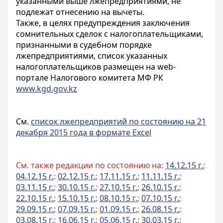
указанными выше лжепредприятиями, не
подлежат отнесению на вычеты.
Также, в целях предупреждения заключения
сомнительных сделок с налогоплательщиками,
признанными в судебном порядке
лжепредприятиями, список указанных
налогоплательщиков размещен на web-
портале Налогового комитета МФ РК
www.kgd.gov.kz
См.
список лжепредприятий по состоянию на 21
декабря 2015 года в формате Excel
См. также редакции по состоянию на:
14.12.15 г.
;
04.12.15 г.
:
02.12.15 г.
;
17.11.15 г.
;
11.11.15 г.
;
03.11.15 г.
;
30.10.15 г.
;
27.10.15 г.
;
26.10.15 г.
;
22.10.15 г.
;
15.10.15 г.
;
08.10.15 г.
;
07.10.15 г.
;
29.09.15 г.
;
07.09.15 г.
;
01.09.15 г.
;
26.08.15 г.
;
03.08.15 г.
;
16.06.15 г.
;
05.06.15 г.
;
30.03.15 г.
;