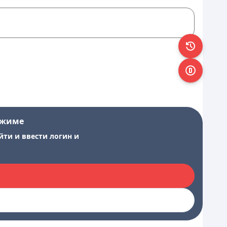
ежиме
йти и ввести логин и