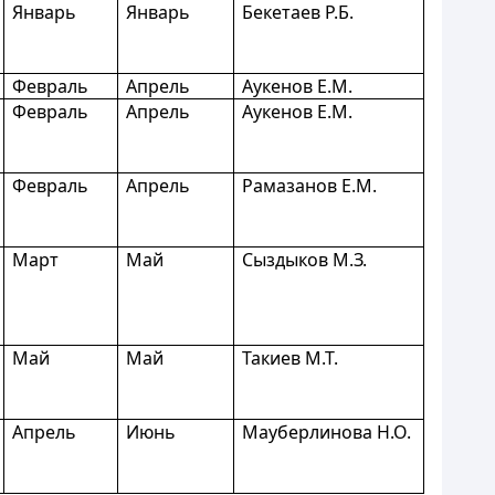
Январь
Январь
Бекетаев Р.Б.
Февраль
Апрель
Аукенов Е.М.
Февраль
Апрель
Аукенов Е.М.
Февраль
Апрель
Рамазанов Е.М.
Март
Май
Сыздыков М.З.
Май
Май
Такиев М.Т.
Апрель
Июнь
Мауберлинова Н.О.