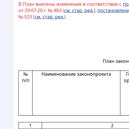
В План внесены изменения в соответствии с
по
от 29.07.20 г. № 483 (
см. стар. ред.
);
постановлен
№ 523 (
см. стар. ред.
)
План закон
№
Наименование законопроекта
Г
п/п
ор
1
2