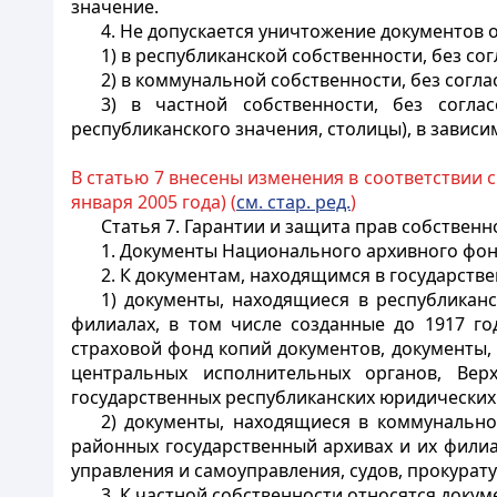
значение.
4. Не допускается уничтожение документов
1) в республиканской собственности, без с
2) в коммунальной собственности, без согл
3) в частной собственности, без согл
республиканского значения, столицы), в зависи
В статью 7 внесены изменения в соответствии 
января 2005 года) (
см. стар. ред.
)
Статья 7.
Гарантии и защита прав собствен
1. Документы Национального архивного фонд
2. К документам, находящимся в государстве
1) документы, находящиеся в республикан
филиалах, в том числе созданные до 1917 го
страховой фонд копий документов, документы,
центральных исполнительных органов, Вер
государственных республиканских юридических
2) документы, находящиеся в коммунальной
районных государственный архивах и их филиа
управления и самоуправления, судов, прокурат
3. К частной собственности относятся доку