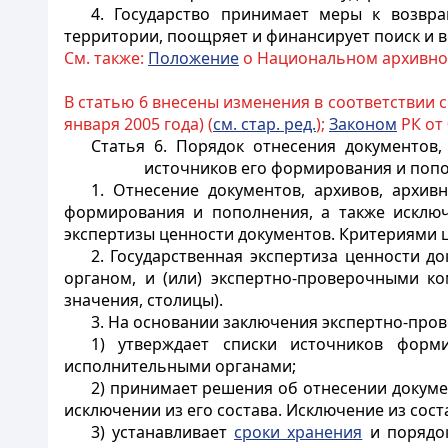
4. Государство принимает меры к возвра
территории, поощряет и финансирует поиск и в
См. также:
Положение
о Национальном архивном
В статью 6 внесены изменения в соответствии 
января 2005 года) (
см. стар. ред.
);
Законом
РК от 
Статья 6.
Порядок отнесения документов,
источников его формирования и поп
1. Отнесение
документов,
архивов, архивн
формирования и пополнения, а также исключ
экспертизы ценности документов.
Критериями ц
2. Государственная экспертиза ценности 
органом, и (или) экспертно-проверочными к
значения, столицы).
3. На основании заключения экспертно-про
1) утверждает списки источников форм
исполнительными органами;
2) принимает решения об отнесении
докуме
исключении из его состава. Исключение из со
3) устанавливает
сроки хранения
и порядок