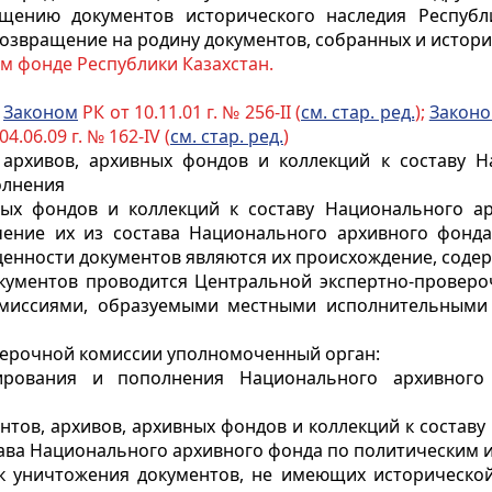
щению документов исторического наследия Республ
озвращение на родину документов, собранных и историч
 фонде Республики Казахстан.
с
Законом
РК от 10.11.01 г. № 256-II (
см. стар. ред.
);
Закон
04.06.09 г. № 162-IV (
см. стар. ред.
)
 архивов, архивных фондов и коллекций к составу Н
олнения
ых фондов и коллекций к составу Национального ар
ение их из состава Национального архивного фонда
енности документов являются их происхождение, соде
документов проводится Центральной экспертно-прове
омиссиями, образуемыми местными исполнительными 
верочной комиссии уполномоченный орган:
ирования и пополнения Национального архивного
нтов,
архивов, архивных фондов и коллекций к составу
става Национального архивного фонда по политическим
 уничтожения документов, не имеющих исторической