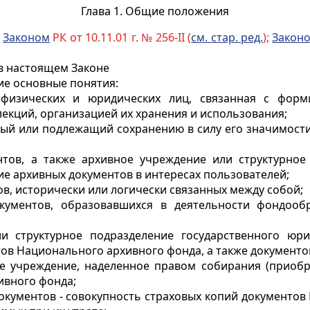
Глава 1. Общие положения
с
Законом
РК от 10.11.01 г. № 256-II (
см. стар. ред.
);
Закон
в настоящем Законе
ие основные понятия:
 физических и юридических лиц, связанная с фор
екций, организацией их хранения и использования;
емый или подлежащий сохранению в силу его значимост
нтов, а также архивное учреждение или структурное
е архивных документов в интересах пользователей;
ов, исторически или логически связанных между собой;
документов, образовавшихся в деятельности фондоо
и структурное подразделение государственного юр
в Национального архивного фонда, а также документов,
ное учреждение, наделенное правом собирания (приобр
ивного фонда;
документов - совокупность страховых копий документо