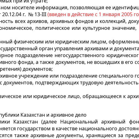
мых при их утрате;
льном носителе информация, позволяющая ее идентифи
 20.12.04 г. № 13-III
(введен в действие с 1 января 2005 го
ность всех архивов, архивных фондов и коллекций, до
кономическое, политическое или культурное значение
данный физическим или юридическим лицом, оформленны
осударственный орган управления архивами и документ
турное подразделение негосударственного юридическо
ного фонда, а также документов, не вошедших в его со
ретения) документов;
рхивное учреждение или подразделение специального го
кс документов, подтверждающих трудовую деятельность
физическое или юридическое лицо, обращающееся к арх
ублики Казахстан и архивное дело
ики Казахстан (далее Национальный архивный фон
няется государством в качестве национального достоян
ятся также архивные документы, хранящиеся за преде