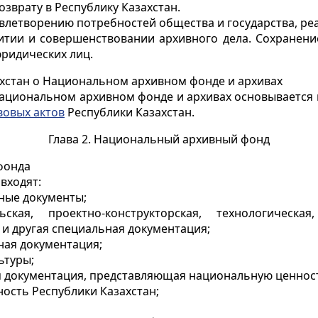
врату в Республику Казахстан.
влетворению потребностей общества и государства, реа
звитии и совершенствовании архивного дела. Сохране
юридических лиц.
ахстан о Национальном архивном фонде и архивах
Национальном архивном фонде и архивах основывается
овых актов
Республики Казахстан.
Глава 2. Национальный архивный фонд
фонда
входят:
ные документы;
льская, проектно-конструкторская, технологическа
я и другая специальная документация;
ная документация;
ьтуры;
я документация, представляющая национальную ценнос
ность Республики Казахстан;