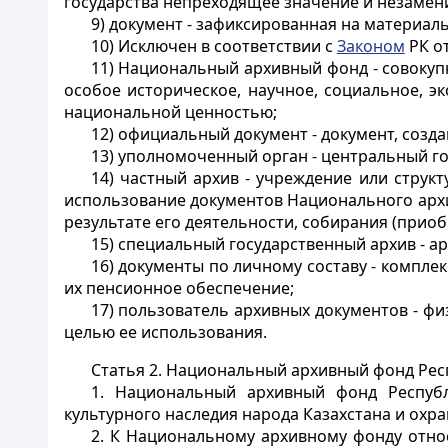
государства непреходящее значение и незамени
9) документ - зафиксированная на материа
10) Исключен в соответствии с
Законом
РК от
11) Национальный архивный фонд - совокуп
особое историческое, научное, социальное, э
национальной ценностью;
12) официальный документ - документ, соз
13) уполномоченный орган - центральный г
14) частный архив - учреждение или струк
использование документов Национального архив
результате его деятельности, собирания (приоб
15) специальный государственный архив - а
16) документы по личному составу - компле
их пенсионное обеспечение;
17) пользователь архивных документов - 
целью ее использования.
Статья 2.
Национальный архивный фонд Респ
1. Национальный архивный фонд Республ
культурного наследия народа Казахстана и охра
2. К Национальному архивному фонду относ