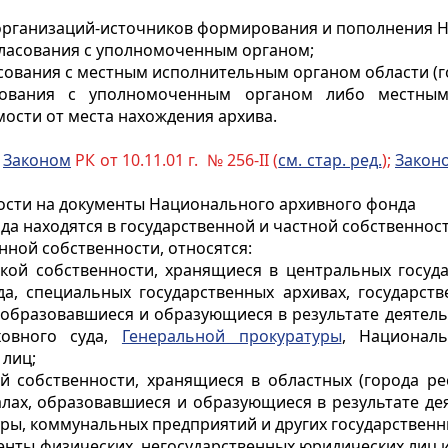
 организаций-источников формирования и пополнения 
огласования с уполномоченным органом;
асования с местным исполнительным органом области (г
асования с уполномоченным органом либо местны
мости от места нахождения архива.
с
Законом
РК от 10.11.01 г. № 256-II (
см. стар. ред.
);
Закон
ности на документы Национального архивного фонда
а находятся в государственной и частной собственност
нной собственности, относятся:
ской собственности, хранящиеся в центральных госуда
да, специальных государственных архивах, государств
 образовавшиеся и образующиеся в результате деятель
ховного суда,
Генеральной прокуратуры
, Националь
 лиц;
 собственности, хранящиеся в областных (города рес
лах, образовавшиеся и образующиеся в результате де
уры, коммунальных предприятий и других государственн
менты физических, негосударственных юридических лиц 