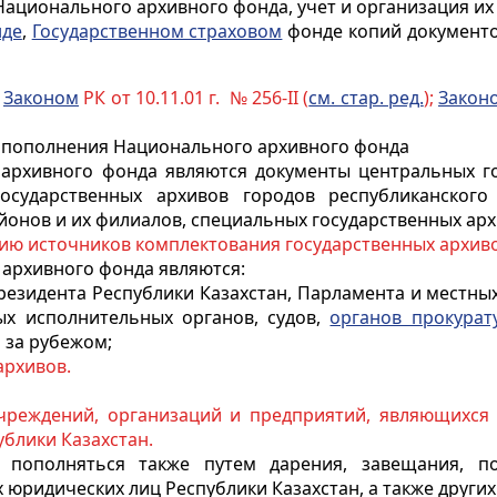
 Национального архивного фонда, учет и организация 
нде
,
Государственном страховом
фонде копий документо
с
Законом
РК от 10.11.01 г. № 256-II (
см. стар. ред.
);
Закон
 пополнения Национального архивного фонда
рхивного фонда являются документы центральных гос
осударственных архивов городов республиканского
йонов и их филиалов, специальных государственных арх
ию источников комплектования государственных архив
архивного фонда являются:
езидента Республики Казахстан, Парламента и местны
ых исполнительных органов, судов,
органов прокурат
 за рубежом;
архивов.
чреждений, организаций и предприятий, являющихся
блики Казахстан.
пополняться также путем дарения, завещания, по
юридических лиц Республики Казахстан, а также других 