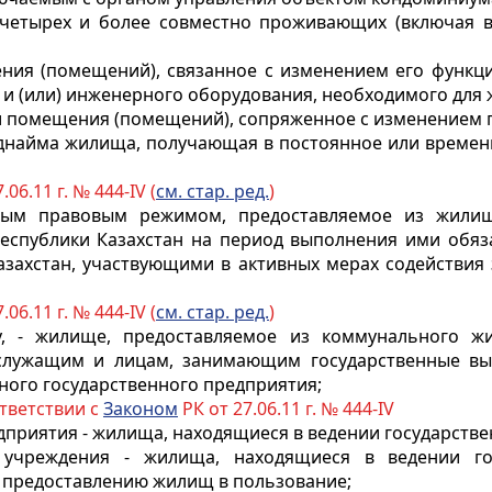
 четырех и более совместно проживающих (включая 
ния (помещений), связанное с изменением его функц
 и (или) инженерного оборудования, необходимого для 
и помещения (помещений), сопряженное с изменением 
поднайма жилища, получающая в постоянное или време
.06.11 г. № 444-IV (
см. стар. ред.
)
ым правовым режимом, предоставляемое из жилищн
еспублики Казахстан на период выполнения ими обяза
захстан, участвующими в активных мерах содействия 
.06.11 г. № 444-IV (
см. стар. ред.
)
, - жилище, предоставляемое из коммунального ж
служащим и лицам, занимающим государственные в
ного государственного предприятия;
ответствии с
Законом
РК от 27.06.11 г. № 444-IV
дприятия - жилища, находящиеся в ведении государстве
 учреждения - жилища, находящиеся в ведении го
 предоставлению жилищ в пользование;