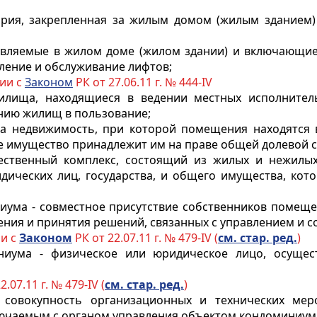
ория, закрепленная за жилым домом (жилым зданием)
ставляемые в жилом доме (жилом здании) и включающи
ление и обслуживание лифтов;
вии с
Законом
РК от 27.06.11 г. № 444-IV
лища, находящиеся в ведении местных исполнител
нию жилищ в пользование;
на недвижимость, при которой помещения находятся 
ее имущество принадлежит им на праве общей долевой 
ественный комплекс, состоящий из жилых и нежилы
идических лиц, государства, и общего имущества, ко
иума - совместное присутствие собственников помеще
ения и принятия решений, связанных с управлением и 
ии с
Законом
РК от 22.07.11 г. № 479-IV (
см.
стар. ред.
)
иниума - физическое или юридическое лицо, осущ
2.07.11 г. № 479-IV (
см. стар. ред.
)
 совокупность организационных и технических мер
ключаемым с органом управления объектом кондоминиум