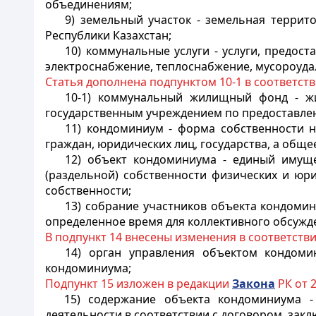
объединениям;
9) земельный участок - земельная террит
Республики Казахстан;
10) коммунальные услуги - услуги, предо
электроснабжение, теплоснабжение, мусороуда
Статья дополнена подпунктом 10-1 в соответст
10-1) коммунальный жилищный фонд - жи
государственным учреждением по предоставле
11) кондоминиум - форма собственности 
граждан, юридических лиц, государства, а общ
12) объект кондоминиума - единый имущ
(раздельной) собственности физических и юр
собственности;
13) собрание участников объекта кондомин
определенное время для коллективного обсужд
В подпункт 14 внесены изменения в соответств
14) орган управления объектом кондом
кондоминиума;
Подпункт 15 изложен в редакции
Закона
РК от 2
15) содержание объекта кондоминиума -
деятельности в соответствии с договором, за