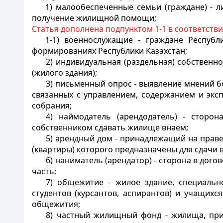
1) малообеспеченные семьи (граждане) - 
получение жилищной помощи;
Статья дополнена подпунктом 1-1 в соответств
1-1) военнослужащие - граждане Республ
формированиях Республики Казахстан;
2) индивидуальная (раздельная) собственн
(жилого здания);
3) письменный опрос - выявление мнений б
связанных с управлением, содержанием и экс
собрания;
4) наймодатель (арендодатель) - стор
собственником сдавать жилище внаем;
5) арендный дом - принадлежащий на праве
(квартиры) которого предназначены для сдачи 
6) наниматель (арендатор) - сторона в до
часть;
7) общежитие - жилое здание, специальн
студентов (курсантов, аспирантов) и учащих
общежития;
8) частный жилищный фонд - жилища, при