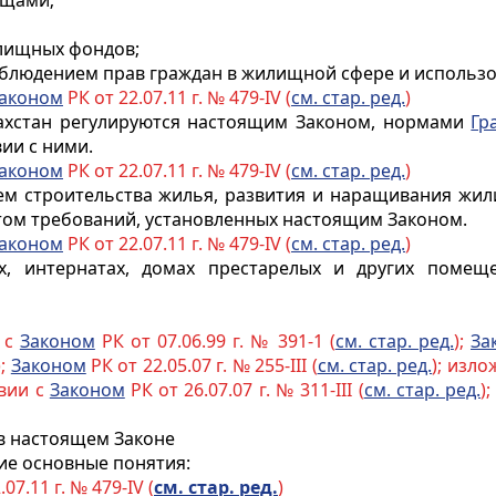
ищами;
илищных фондов;
соблюдением прав граждан в жилищной сфере и исполь
аконом
РК от 22.07.11 г. № 479-IV (
см. стар. ред.
)
ахстан регулируются настоящим Законом, нормами
Гр
вии с ними.
аконом
РК от 22.07.11 г. № 479-IV (
см. стар. ред.
)
ем строительства жилья, развития и наращивания жи
том требований, установленных настоящим Законом.
аконом
РК от 22.07.11 г. № 479-IV (
см. стар. ред.
)
х, интернатах, домах престарелых и других помещ
 с
Законом
РК от 07.06.99 г. № 391-1 (
см. стар. ред.
);
За
);
Законом
РК от 22.05.07 г. № 255-III (
см. стар. ред.
); изл
твии с
Законом
РК от 26.07.07 г. № 311-III (
см. стар. ред.
)
 в настоящем Законе
ие основные понятия:
07.11 г. № 479-IV (
см. стар. ред.
)