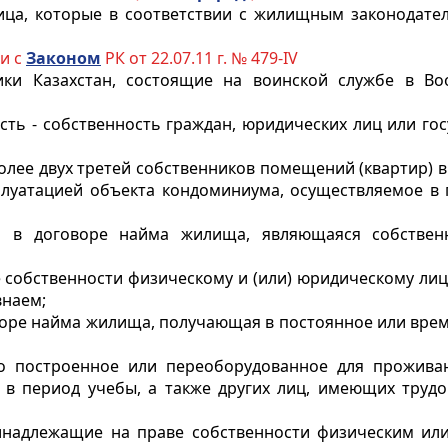
лица, которые в соответствии с жилищным законодате
ии с
Законом
РК от 22.07.11 г. № 479-IV
ики Казахстан, состоящие на воинской службе в Во
ость - собственность граждан, юридических лиц или го
олее двух третей собственников помещений (квартир) 
плуатацией объекта кондоминиума, осуществляемое в
она в договоре найма жилища, являющаяся собств
 собственности физическому и (или) юридическому ли
внаем;
говоре найма жилища, получающая в постоянное или вре
о построенное или переоборудованное для прожива
ся в период учебы, а также других лиц, имеющих труд
надлежащие на праве собственности физическим ил