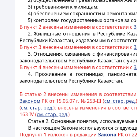
2) осуществлением права пользования жил
3) требованиями к жилищам;
4) обеспечением сохранности и ремонта ж
5) контролем государственных органов за 
В пункт 2 внесены изменения в соответствии с
З
2. Жилищные отношения в Республике Каз
Республики Казахстан
, издаваемым в соответст
В пункт 3 внесены изменения в соответствии с
З
3. Отношения, связанные с финансировани
законодательством
Республики Казахстан
с уче
В пункт 4 внесены изменения в соответствии с
З
4. Проживание в гостиницах, пансионата
законодательством
Республики Казахстан
.
В статью 2 внесены изменения в соответствии
Законом
РК от 15.05.07 г. № 253-III (
см. стар. ред.
(
см. стар. ред.
); внесены изменения в соответс
163-IV (
см. стар. ред.
)
Статья 2. Основные понятия, используемые
В настоящем Законе используются следующ
Подпункт 1 изложен в редакции
Закона
РК от 22.