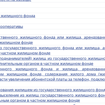
ти жилищного фонда
кооперативы
ственного жилищного фонда или жилища, арендован
 жилищном фонде
з государст
венного жилищного фонда или жилища, а
в частном жилищном фонде
(поднанимателей) жилищ из го
сударственного жилищно
лнительным органом в частном жилищном фонде
венного жилищного фонда и жил
ища, арендованн
ом жилищном фонде, содержания жилого дома (жил
части увеличения абонентской платы за телефон, подкл
ьзования жилищем из государственного жилищного фон
 выселение из жилищ государственного жилищного фо
ьным органом в частном жилищном фонде