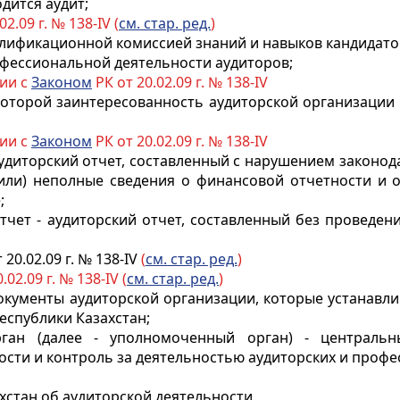
дится аудит;
02.09 г. № 138-IV (
см. стар. ред.
)
алификационной комиссией знаний и навыков кандидатов
офессиональной деятельности аудиторов;
вии с
Законом
РК от 20.02.09 г. № 138-IV
 которой заинтересованность аудиторской организации
вии с
Законом
РК от 20.02.09 г. № 138-IV
удиторский отчет, составленный с нарушением законод
или) неполные сведения о финансовой отчетности и 
;
отчет - аудиторский отчет, составленный без проведе
 20.02.09 г. № 138-IV
(
см. стар. ред.
)
.02.09 г. № 138-IV (
см.
стар. ред.
)
окументы аудиторской организации, которые устанавл
еспублики Казахстан;
рган (далее - уполномоченный орган) - централь
ости и контроль за деятельностью аудиторских и проф
ахстан об аудиторской деятельности