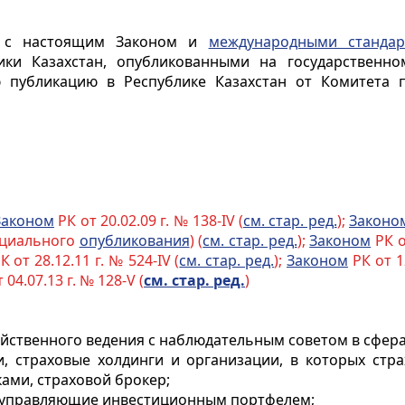
ии с настоящим Законом и
международными стандар
ики Казахстан, опубликованными на государственн
публикацию в Республике Казахстан от Комитета 
Законом
РК от 20.02.09 г. № 138-IV (
см. стар. ред.
);
Законо
ициального
опубликования
) (
см. стар. ред.
);
Законом
РК от
К от 28.12.11 г. № 524-IV (
см. стар. ред.
);
Законом
РК от 12
 04.07.13 г. № 128-V (
см. стар. ред.
)
яйственного ведения с наблюдательным советом в сфера
, страховые холдинги и организации, в которых стра
ками, страховой брокер
;
 управляющие инвестиционным портфелем;