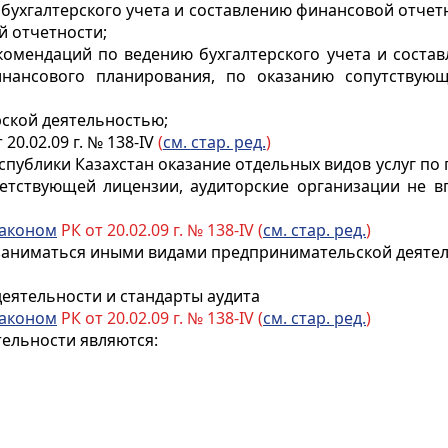
 бухгалтерского учета и составлению финансовой отче
й отчетности;
комендаций по ведению бухгалтерского учета и состав
инансового планирования, по оказанию сопутствую
рской деятельностью;
 20.02.09 г. № 138-IV
(
см.
стар. ред.
)
еспублики Казахстан оказание отдельных видов услуг п
етствующей лицензии, аудиторские организации не вп
аконом
РК от 20.02.09 г. № 138-IV (
см. стар. ред.
)
заниматься иными видами предпринимательской деятел
еятельности и стандарты аудита
аконом
РК от 20.02.09 г. № 138-IV (
см. стар. ред.
)
ельности являются: