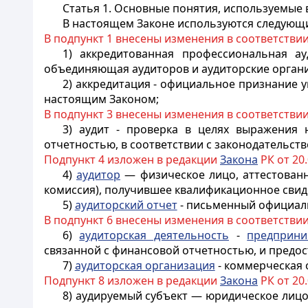
Статья 1. Основные понятия, используемые
В настоящем Законе используются следующ
В подпункт 1 внесены изменения в соответстви
1) аккредитованная профессиональная ау
объединяющая аудиторов и аудиторские орган
2) аккредитация - официальное признание
настоящим Законом;
В подпункт 3 внесены изменения в соответстви
3) аудит - проверка в целях выражения
отчетностью, в соответствии с законодательств
Подпункт 4 изложен в редакции
Закона
РК от 20.
4)
аудитор
— физическое лицо, аттестован
комиссия), получившее квалификационное свид
5)
аудиторский отчет
- письменный официаль
В подпункт 6 внесены изменения в соответстви
6)
аудиторская деятельность
-
предприни
связанной с финансовой отчетностью, и предос
7)
аудиторская организация
- коммерческая 
Подпункт 8 изложен в редакции
Закона
РК от 20.
8) аудируемый субъект — юридическое лицо