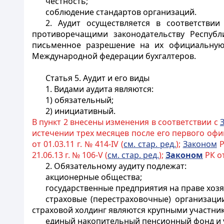
честность;
соблюдение стандартов организаций.
2. Аудит осуществляется в соответств
противоречащими законодательству Республ
письменное разрешение на их официальную 
Международной федерации бухгалтеров.
Статья 5. Аудит и его виды
1. Видами аудита являются:
1) обязательный;
2) инициативный.
В пункт 2 внесены изменения в соответствии с
истечении трех месяцев после его первого оф
от 01.03.11 г. № 414-IV (
см. стар. ред.
);
Законом
Р
21.06.13 г. № 106-V (
см. стар. ред.
);
Законом
РК от
2. Обязательному аудиту подлежат:
акционерные общества;
государственные предприятия на праве хоз
страховые (перестраховочные) организации
страховой холдинг являются крупными участни
единый накопительный пенсионный фонд и