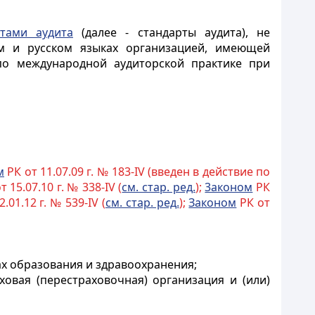
тами аудита
(далее - стандарты аудита), не
ом и русском языках организацией, имеющей
по международной аудиторской практике при
м
РК от 11.07.09 г. № 183-IV (введен в действие по
 15.07.10 г. № 338-IV (
см. стар. ред.
);
3аконом
РК
.01.12 г. № 539-IV (
см. стар. ред.
);
Законом
РК от
х образования и здравоохранения;
ховая (перестраховочная) организация и (или)