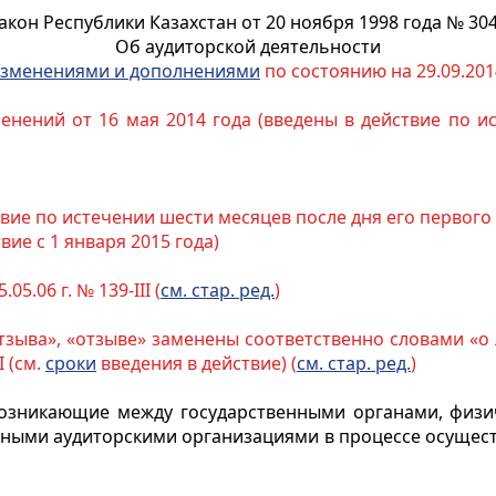
акон Республики Казахстан от 20 ноября 1998 года № 304
Об аудиторской деятельности
зменениями и дополнениями
по состоянию на 29.09.2014
енений от 16 мая 2014 года (введены в действие по и
ействие по истечении шести месяцев после дня его перво
твие с 1 января 2015 года)
.05.06 г. № 139-III (
см. стар. ред.
)
«отзыва», «отзыве» заменены соответственно словами «
I (см.
сроки
введения в действие) (
см. стар. ред.
)
возникающие между государственными органами, физи
ными аудиторскими организациями в процессе осуществ