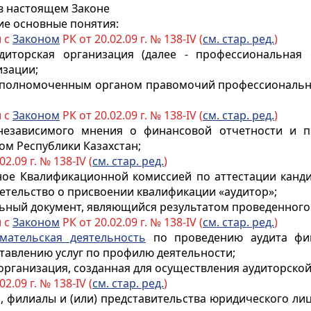
 в настоящем Законе
ие основные понятия:
и с
Законом
РК от 20.02.09 г. № 138-IV (
см. стар. ред.
)
диторская организация (далее - профессиональная 
изации;
 уполномоченным органом правомочий профессиональн
и с
Законом
РК от 20.02.09 г. № 138-IV (
см. стар. ред.
)
 независимого мнения о финансовой отчетности и 
ом Республики Казахстан;
02.09 г. № 138-IV (
см. стар. ред.
)
ное Квалификационной комиссией по аттестации канд
етельство о присвоении квалификации «аудитор»;
ный документ, являющийся результатом проведенного 
и с
Законом
РК от 20.02.09 г. № 138-IV (
см. стар. ред.
)
мательская деятельность
по проведению аудита фин
тавлению услуг по профилю деятельности;
организация, созданная для осуществления аудиторской
02.09 г. № 138-IV (
см. стар. ред.
)
, филиалы и (или) представительства юридического ли