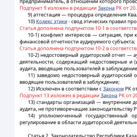
предприниматель, в отношении которого прово
Подпункт 9 изложен в редакции
Закона
РК от 20.
9) аттестация — процедура определения Кв
10)
Кодекс этики
- свод этических правил пр
Статья дополнена подпунктом 10-1 в соответст
10-1) конфликт интересов — ситуация, при
финансовой отчетности аудируемого субъекта;
Статья дополнена подпунктом 10-2 в соответст
10-2) недостоверный аудиторский отчет — а
деятельности, содержащий недостоверные и (
аудита, вводящие пользователей в заблуждение
11) заведомо недостоверный аудиторский 
вводящее пользователей в заблуждение;
12) Исключен в соответствии с
Законом
РК от
Подпункт 13 изложен в редакции
Закона
РК от 20
13) стандарты организаций — внутренние д
аудита, не противоречащие законодательству Р
14) уполномоченный государственный о
регулирование в области аудиторской деятельн
Статья 2. Законодательство Республики Каз