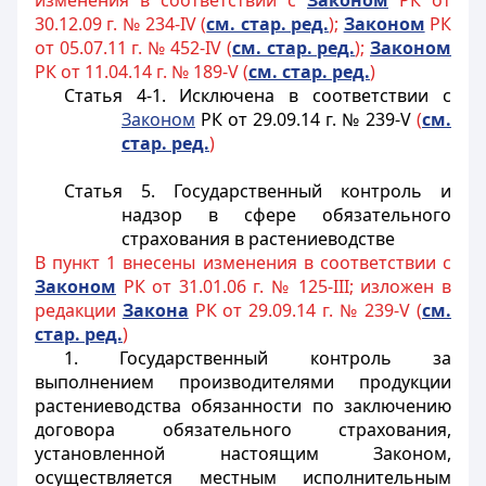
изменения в соответствии с
Законом
РК от
30.12.09 г. № 234-IV (
см. стар. ред.
);
Законом
РК
от 05.07.11 г. № 452-IV (
см. стар. ред.
);
Законом
РК от 11.04.14 г. № 189-V (
см. стар. ред.
)
Статья 4-1.
Исключена в соответствии с
Законом
РК от 29.09.14 г. № 239-V
(
см.
стар. ред.
)
Статья 5. Государственный контроль и
надзор в сфере обязательного
страхования в растениеводстве
В пункт 1 внесены изменения в соответствии с
Законом
РК от 31.01.06 г. № 125-III; изложен в
редакции
Закона
РК от 29.09.14 г. № 239-V (
см.
стар. ред.
)
1. Государственный контроль за
выполнением производителями продукции
растениеводства обязанности по заключению
договора обязательного страхования,
установленной настоящим Законом,
осуществляется местным исполнительным