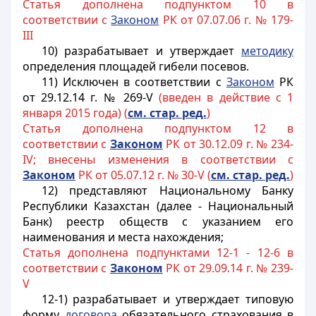
Статья дополнена подпунктом 10 в
соответствии с
Законом
РК от 07.07.06 г. № 179-
III
10) разрабатывает и утверждает
методику
определения площадей гибели посевов.
11) Исключен в соответствии с
Законом
РК
от 29.12.14 г. № 269-V
(введен в действие с 1
января 2015 года) (
см. стар. ред.
)
Статья дополнена подпунктом 12 в
соответствии с
Законом
РК от 30.12.09 г. № 234-
IV; внесены изменения в соответствии с
Законом
РК от 05.07.12 г. № 30-V (
см. стар. ред.
)
12) представляют Национальному Банку
Республики Казахстан (далее - Национальный
Банк) реестр обществ с указанием его
наименования и места нахождения;
Статья дополнена подпунктами 12-1 - 12-6 в
соответствии с
Законом
РК от 29.09.14 г. № 239-
V
12-1) разрабатывает и утверждает типовую
форму
договора
обязательного страхования в