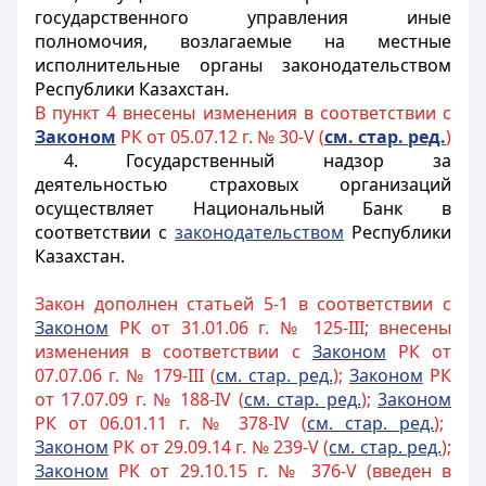
государственного управления иные
полномочия, возлагаемые на местные
исполнительные органы законодательством
Республики Казахстан.
В пункт 4 внесены изменения в соответствии с
Законом
РК от 05.07.12 г. № 30-V (
см. стар. ред.
)
4. Государственный надзор за
деятельностью страховых организаций
осуществляет Национальный Банк в
соответствии с
законодательством
Республики
Казахстан.
Закон дополнен статьей 5-1 в соответствии с
Законом
РК от 31.01.06 г. № 125-III; внесены
изменения в соответствии с
Законом
РК от
07.07.06 г. № 179-III (
см. стар. ред.
);
Законом
РК
от 17.07.09 г. № 188-IV (
см. стар. ред.
);
3аконом
РК от 06.01.11 г. № 378-IV (
см. стар. ред.
);
Законом
РК от 29.09.14 г. № 239-V (
см. стар. ред.
);
Законом
РК от 29.10.15 г. № 376-V (введен в