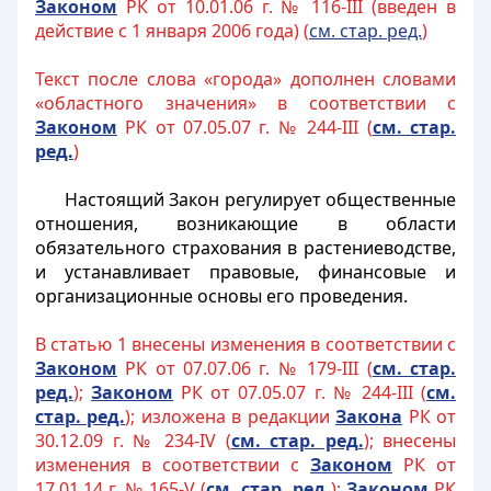
Законом
РК от 10.01.06 г. № 116-III (введен в
действие с 1 января 2006 года) (
см. стар. ред.
)
Текст после слова «города» дополнен словами
«областного значения» в соответствии с
Законом
РК от 07.05.07 г. № 244-III (
см. стар.
ред.
)
Настоящий Закон регулирует общественные
отношения, возникающие в области
обязательного страхования
в растениеводстве,
и устанавливает правовые, финансовые и
организационные основы его проведения.
В статью 1 внесены изменения в соответствии с
Законом
РК от 07.07.06 г. № 179-III (
см. стар.
ред.
);
Законом
РК от 07.05.07 г. № 244-III (
см.
стар. ред.
); изложена в редакции
Закона
РК от
30.12.09 г. № 234-IV (
см. стар. ред.
); внесены
изменения в соответствии с
Законом
РК от
17.01.14 г. № 165-V (
см. стар. ред.
);
Законом
РК