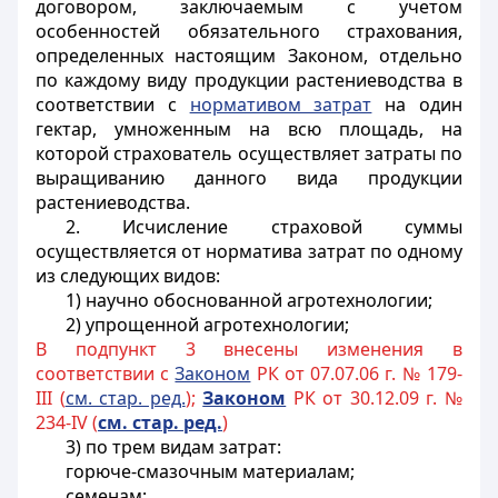
договором, заключаемым с учетом
особенностей обязательного страхования,
определенных настоящим Законом, отдельно
по каждому виду продукции растениеводства
в
соответствии с
нормативом затрат
на один
гектар,
умноженным
на всю площадь, на
которой страхователь осуществляет затраты по
выращиванию данного вида продукции
растениеводства.
2. Исчисление страховой суммы
осуществляется от норматива затрат по одному
из следующих видов:
1) научно обоснованной агротехнологии;
2) упрощенной агротехнологии;
В подпункт 3 внесены изменения в
соответствии с
Законом
РК от 07.07.06 г. № 179-
III (
см. стар. ред.
);
Законом
РК от 30.12.09 г. №
234-IV (
см. стар. ред.
)
3) по трем видам затрат:
горюче-смазочным материалам;
семенам;