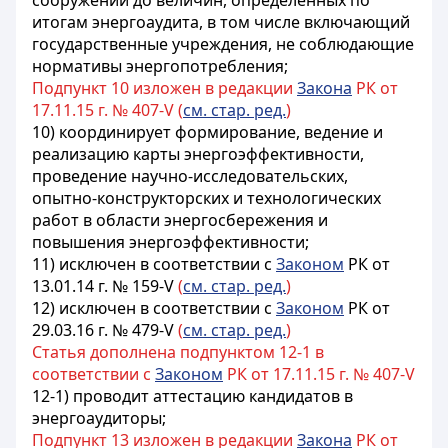
сооружений до величин, определенных по
итогам энергоаудита, в том числе включающий
государственные учреждения, не соблюдающие
нормативы энергопотребления;
Подпункт 10 изложен в редакции
Закона
РК от
17.11.15 г. № 407-V (
см. стар. ред.
)
10) координирует формирование, ведение и
реализацию карты энергоэффективности,
проведение научно-исследовательских,
опытно-конструкторских и технологических
работ в области энергосбережения и
повышения энергоэффективности;
11) исключен в соответствии с
Законом
РК от
13.01.14 г. № 159-V
(
см. стар. ред.
)
12) исключен в соответствии с
Законом
РК от
29.03.16 г. № 479-V
(
см. стар. ред.
)
Статья дополнена подпунктом 12-1 в
соответствии с
Законом
РК от 17.11.15 г. № 407-V
12-1) проводит аттестацию кандидатов в
энергоаудиторы;
Подпункт 13 изложен в редакции
Закона
РК от