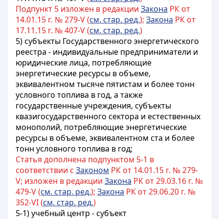
Подпункт 5 изложен в редакции
Закона
РК от
14.01.15 г. № 279-V (
см. стар. ред.
);
Закона
РК от
17.11.15 г. № 407-V (
см. стар. ред.
)
5) субъекты Государственного энергетического
реестра - индивидуальные предприниматели и
юридические лица, потребляющие
энергетические ресурсы в объеме,
эквивалентном тысяче пятистам и более тонн
условного топлива в год, а также
государственные учреждения, субъекты
квазигосударственного сектора и естественных
монополий, потребляющие энергетические
ресурсы в объеме, эквивалентном ста и более
тонн условного топлива в год;
Статья дополнена подпунктом 5-1 в
соответствии с
Законом
РК от 14.01.15 г. № 279-
V; изложен в редакции
Закона
РК от 29.03.16 г. №
479-V (
см. стар. ред.
);
Закона
РК от 29.06.20 г. №
352-VI (
см. стар. ред.
)
5-1) учебный центр - субъект