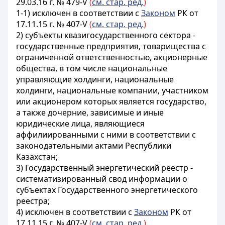
29.03.16 г. № 479-V
(
см. стар. ред.
)
1-1) исключен в соответствии с
Законом
РК от
17.11.15 г. № 407-V
(
см. стар. ред.
)
2) субъекты квазигосударственного сектора -
государственные предприятия, товарищества с
ограниченной ответственностью, акционерные
общества, в том числе национальные
управляющие холдинги, национальные
холдинги, национальные компании, участником
или акционером которых является государство,
а также дочерние, зависимые и иные
юридические лица, являющиеся
аффилиированными с ними в соответствии с
законодательными актами Республики
Казахстан;
3) Государственный энергетический реестр -
систематизированный свод информации о
субъектах Государственного энергетического
реестра;
4) исключен в соответствии с
Законом
РК от
17.11.15 г. № 407-V
(
см. стар. ред.
)