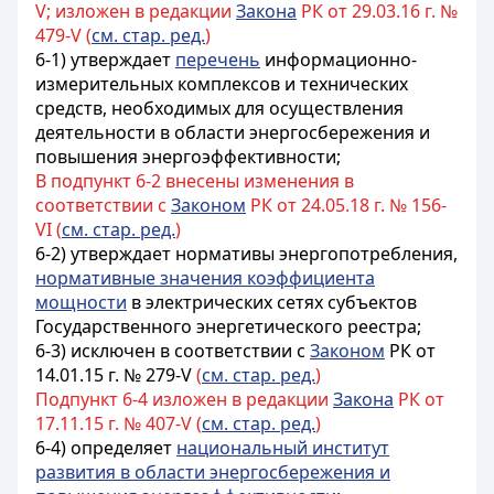
V; изложен в редакции
Закона
РК от 29.03.16 г. №
479-V (
см. стар. ред.
)
6-1)
утверждает
перечень
информационно-
измерительных комплексов и технических
средств, необходимых для осуществления
деятельности в области энергосбережения и
повышения энергоэффективности
;
В подпункт 6-2 внесены изменения в
соответствии с
Законом
РК от 24.05.18 г. № 156-
VI (
см. стар. ред.
)
6-2) утверждает нормативы энергопотребления,
нормативные значения коэффициента
мощности
в электрических сетях субъектов
Государственного энергетического реестра;
6-3) исключен в соответствии с
Законом
РК от
14.01.15 г. № 279-V
(
см. стар. ред.
)
Подпункт 6-4 изложен в редакции
Закона
РК от
17.11.15 г. № 407-V (
см. стар. ред.
)
6-4) определяет
национальный институт
развития в области энергосбережения и