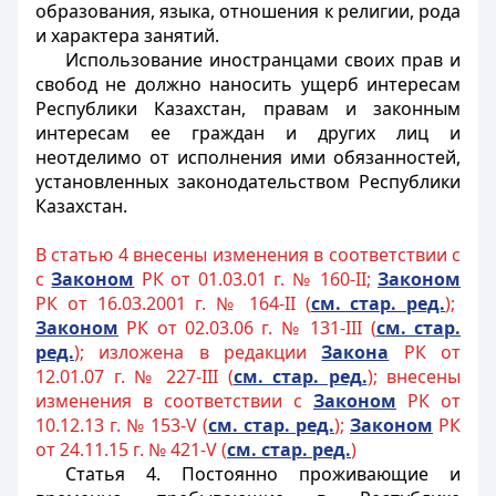
образования, языка, отношения к религии, рода
и характера занятий.
Использование
иностранцами
своих прав и
свобод не должно наносить ущерб интересам
Республики Казахстан, правам и законным
интересам ее граждан и других лиц и
неотделимо от исполнения ими обязанностей,
установленных законодательством Республики
Казахстан.
В статью 4 внесены изменения в соответствии с
с
Законом
РК от 01.03.01 г. № 160-II;
Законом
РК от 16.03.2001 г. № 164-II (
см. стар. ред.
);
Законом
РК от 02.03.06 г. № 131-III (
см. стар.
ред.
); изложена в редакции
Закона
РК от
12.01.07 г. № 227-III (
см. стар. ред.
); внесены
изменения в соответствии с
Законом
РК от
10.12.13 г. № 153-V (
см. стар. ред.
);
Законом
РК
от 24.11.15 г. № 421-V (
см. стар. ред.
)
Статья 4. Постоянно проживающие и