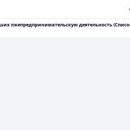
их лжепредпринимательскую деятельность (Список