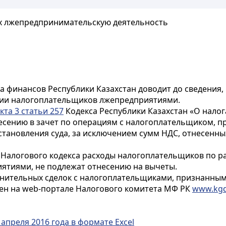
х лжепредпринимательскую деятельность
 финансов Республики Казахстан доводит до сведения,
нии налогоплательщиков лжепредприятиями.
кта 3 статьи 257
Кодекса Республики Казахстан «О налог
несению в зачет по операциям с налогоплательщиком,
становления суда, за исключением сумм НДС, отнесенных
Налогового кодекса расходы налогоплательщиков по раб
тиями, не подлежат отнесению на вычеты.
мнительных сделок с налогоплательщиками, признанны
ен на web-портале Налогового комитета МФ РК
www.kgd
апреля 2016 года в формате Excel