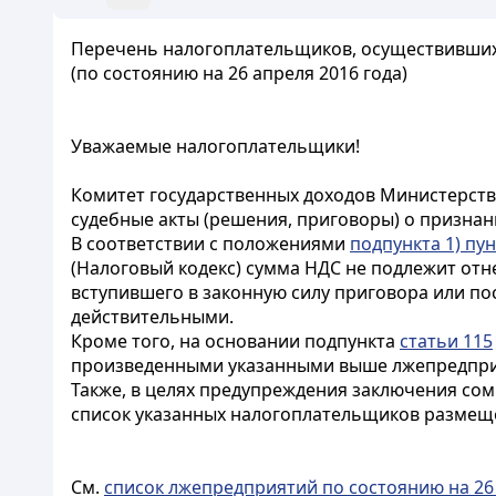
Перечень налогоплательщиков, осуществивши
(по состоянию на 26 апреля 2016 года)
Уважаемые налогоплательщики!
Комитет государственных доходов Министерства
судебные акты (решения, приговоры) о призна
В соответствии с положениями
подпункта 1) пун
(Налоговый кодекс) сумма НДС не подлежит от
вступившего в законную силу приговора или по
действительными.
Кроме того, на основании подпункта
статьи 115
произведенными указанными выше лжепредприя
Также, в целях предупреждения заключения со
список указанных налогоплательщиков размещ
См.
список лжепредприятий по состоянию на 26 