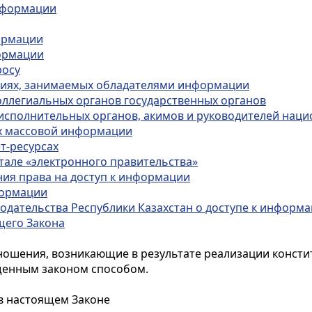
информации
формации
формации
росу
ниях, занимаемых обладателями информации
коллегиальных органов государственных органов
 исполнительных органов, акимов и руководителей нац
ах массовой информации
т-ресурсах
тале «электронного правительства»
ния права на доступ к информации
формации
нодательства Республики Казахстан о доступе к информ
щего Закона
ошения, возникающие в результате реализации консти
енным законом способом.
 в настоящем Законе