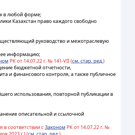
ых в любой форме
;
лики Казахстан право каждого свободно
существляющий руководство и межотраслевую
щее информацию;
ном
РК от 14.07.22 г. № 141-VII (
см. стар. ред.
)
ние бюджетной отчетности,
дита и финансового контроля, а также публичное
йшего использования, повторной публикации в
анение описательной и ссылочной
ия в соответствии с
Законом
РК от 14.07.22 г. №
ря 2023 г.) (
см. стар. ред.
)