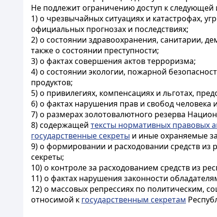
Не подлежит ограничению доступ к следующей
1) о чрезвычайных ситуациях и катастрофах, уг
официальных прогнозах и последствиях;
2) о состоянии здравоохранения, санитарии, де
также о состоянии преступности;
3) о фактах совершения актов терроризма;
4) о состоянии экологии, пожарной безопаснос
продуктов;
5) о привилегиях, компенсациях и льготах, пр
6) о фактах нарушения прав и свобод человека 
7) о размерах золотовалютного резерва Национ
8) содержащей
тексты нормативных правовых а
государственные секреты
и иные охраняемые за
9) о формировании и расходовании средств из 
секреты;
10) о контроле за расходованием средств из р
11) о фактах нарушения законности обладател
12) о массовых репрессиях по политическим, с
относимой к
государственным секретам
Республ