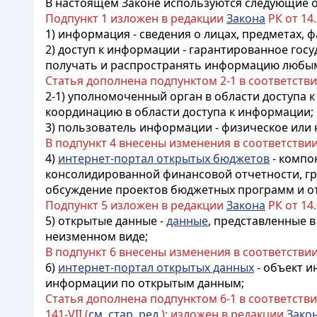
В настоящем Законе используются следующие 
Подпункт 1 изложен в редакции
Закона
РК от 14.0
1)
информация - сведения о лицах, предметах, 
2) доступ к информации - гарантированное гос
получать и распространять информацию любы
Статья дополнена подпунктом 2-1 в соответств
2-1) уполномоченный орган в области доступа 
координацию в области доступа к информации;
3) пользователь информации - физическое ил
В подпункт 4 внесены изменения в соответстви
4)
интернет-портал открытых бюджетов
- компо
консолидированной финансовой отчетности
, 
обсуждение проектов бюджетных программ и о
Подпункт 5 изложен в редакции
Закона
РК от 14.0
5)
открытые данные -
данные
, представленные 
неизменном виде
;
В подпункт 6 внесены изменения в соответстви
6)
интернет-портал открытых данных
-
объект и
информации по открытым данным;
Статья дополнена подпунктом 6-1 в соответств
141-VII (
см. стар. ред.
); изложен в редакции
Зако