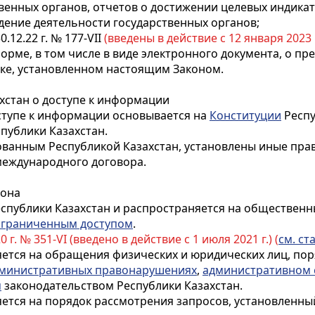
венных органов, отчетов о достижении целевых индикат
дение деятельности государственных органов;
0.12.22 г. № 177-VII
(введены в действие с 12 января 2023 г.
форме, в том числе в виде электронного документа, о 
ке, установленном настоящим Законом.
ахстан о доступе к информации
оступе к информации основывается на
Конституции
Респу
публики Казахстан.
ванным Республикой Казахстан, установлены иные прав
международного договора.
кона
еспублики Казахстан и распространяется на общественн
ограниченным доступом
.
0 г. № 351-VI (введено в действие с 1 июля 2021 г.) (
см. ста
яется на обращения физических и юридических лиц, по
министративных правонарушениях
,
административном 
м
законодательством Республики Казахстан.
яется на порядок рассмотрения запросов, установленн