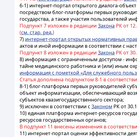
6-1) интернет-портал открытого диалога-объ
посредством блог-платформы первых руководит
государства, а также участия пользователей и
Подпункт 7 изложен в редакции
Закона
РК от 12.0
(
см. стар. ред.
)
7)
интернет-портал открытых нормативных пра
актов и иной информации в соответствии с на
Подпункт 8 изложен в редакции
Закона
РК от 30.
8) информация с ограниченным доступом - инф
тайне медицинского работника и (или) иным о
информация с пометкой «Для служебного поль
Статья дополнена подпунктом 8-1 в соответств
8-1) блог-платформа первых руководителей суб
объект информатизации, обеспечивающий возмо
субъектов квазигосударственного сектора;
9) исключен в соответствии с
Законом
РК от 30.1
10) единая платформа интернет-ресурсов госуд
ресурсов государственных органов;
В подпункт 11 внесены изменения в соответств
11) интернет-портал оценки эффективности дея