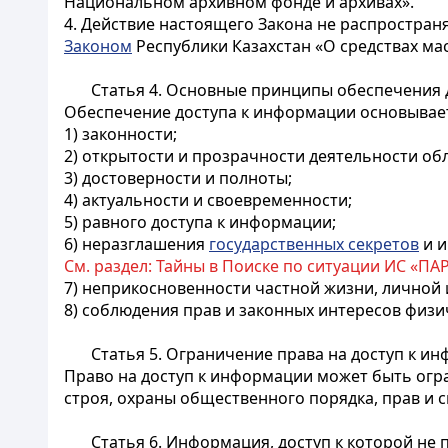
Национальном архивном фонде и архивах».
4. Действие настоящего Закона не распростра
Законом
Республики Казахстан «О средствах м
Статья 4. Основные принципы обеспечения 
Обеспечение доступа к информации основывает
1) законности;
2) открытости и прозрачности деятельности о
3) достоверности и полноты;
4) актуальности и своевременности;
5) равного доступа к информации;
6) неразглашения
государственных секретов
и и
См. раздел: Тайны в Поиске по ситуации ИС «ПА
7) неприкосновенности частной жизни, личной 
8) соблюдения прав и законных интересов физи
Статья 5. Ограничение права на доступ к и
Право на доступ к информации может быть огра
строя, охраны общественного порядка, прав и с
Статья 6. Информация, доступ к которой не