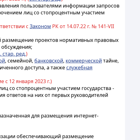
равления пользователями информации запросов
ключением лиц со стопроцентным участием
ответствии с
Законом
РК от 14.07.22 г. № 141-VII
й размещение проектов нормативных правовых
 обсуждения;
. стар. ред.
)
ой
, семейной,
банковской
,
коммерческой
тайне,
иченного доступа, а также
служебная
е с 12 января 2023 г.)
лиц со стопроцентным участием государства -
 ответов на них от первых руководителей
дназначенная для размещения интернет-
изации
обеспечивающий размещение