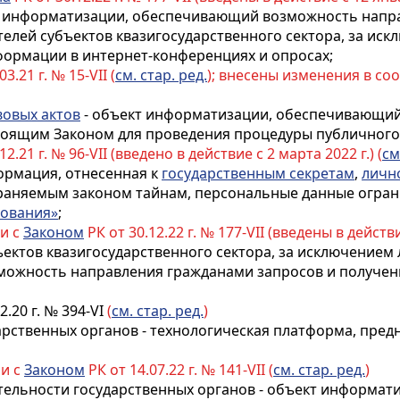
ект информатизации, обеспечивающий возможность нап
елей субъектов квазигосударственного сектора, за ис
нформации в интернет-конференциях и опросах;
3.21 г. № 15-VII (
см. стар. ред.
); внесены изменения в со
вовых актов
- объект информатизации, обеспечивающи
стоящим Законом для проведения процедуры публичного
12.21 г. № 96-VII (введено в действие с 2 марта 2022 г.) (
см
ормация, отнесенная к
государственным секретам
,
личн
храняемым законом тайнам, персональные данные огран
зования»
;
ии с
Законом
РК от 30.12.22 г. № 177-VII (введены в действи
ъектов квазигосударственного сектора, за исключением 
жность направления гражданами запросов и получения
2.20 г. № 394-VI
(
см. стар. ред.
)
арственных органов - технологическая платформа, пре
ии с
Законом
РК от 14.07.22 г. № 141-VII (
см. стар. ред.
)
тельности государственных органов -
объект информат