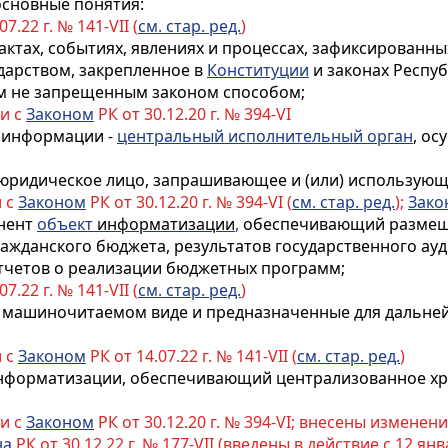
основные понятия:
7.22 г. № 141-VII (
см. стар. ред.
)
фактах, событиях, явлениях и процессах, зафиксированн
ударством, закрепленное в
Конституции
и законах Респуб
м не запрещенным законом способом;
ии с
Законом
РК от 30.12.20 г. № 394-VI
к информации -
центральный исполнительный орган
, о
и юридическое лицо, запрашивающее и (или) использую
и с
Законом
РК от 30.12.20 г. № 394-VI (
см. стар. ред.
);
Зако
нент
объект
информатизации
,
обеспечивающий размеще
гражданского бюджета
, результатов государственного ау
тчетов о реализации бюджетных программ;
7.22 г. № 141-VII (
см. стар. ред.
)
в машиночитаемом виде и предназначенные для дальне
и с
Законом
РК от 14.07.22 г. № 141-VII (
см. стар. ред.
)
нформатизации
, обеспечивающий централизованное хр
ии с
Законом
РК от 30.12.20 г. № 394-VI; внесены изменен
на
РК от 30.12.22 г. № 177-VII (введены в действие с 12 янва