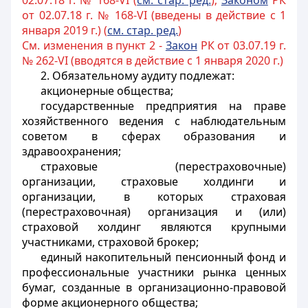
02.07.18 г. № 168-VI (
см. стар. ред.
);
Законом
РК
от 02.07.18 г. № 168-VI (введены в действие с 1
января 2019 г.) (
см. стар. ред.
)
См. изменения в пункт 2 -
Закон
РК от 03.07.19 г.
№ 262-VI (вводятся в действие с 1 января 2020 г.)
2. Обязательному аудиту подлежат:
акционерные общества;
государственные предприятия на праве
хозяйственного ведения с наблюдательным
советом в сферах образования и
здравоохранения;
страховые (перестраховочные)
организации, страховые холдинги и
организации, в которых страховая
(перестраховочная) организация и (или)
страховой холдинг являются крупными
участниками, страховой брокер
;
единый накопительный пенсионный фонд и
профессиональные участники рынка ценных
бумаг, созданные в организационно-правовой
форме акционерного общества
;