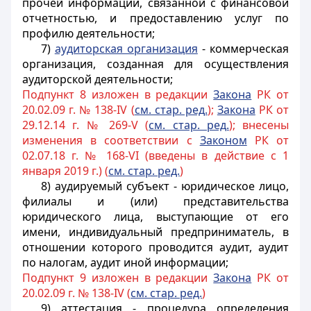
прочей информации, связанной с финансовой
отчетностью, и предоставлению услуг по
профилю деятельности;
7)
аудиторская организация
- коммерческая
организация, созданная для осуществления
аудиторской деятельности;
Подпункт 8 изложен в редакции
Закона
РК от
20.02.09 г. № 138-IV (
см. стар. ред.
);
Закона
РК от
29.12.14 г. № 269-V (
см. стар. ред.
); внесены
изменения в соответствии с
Законом
РК от
02.07.18 г. № 168-VI (введены в действие с 1
января 2019 г.) (
см. стар. ред.
)
8) аудируемый субъект - юридическое лицо,
филиалы и (или) представительства
юридического лица, выступающие от его
имени, индивидуальный предприниматель, в
отношении которого проводится аудит, аудит
по налогам, аудит иной информации;
Подпункт 9 изложен в редакции
Закона
РК от
20.02.09 г. № 138-IV (
см. стар. ред.
)
9) аттестация - процедура определения