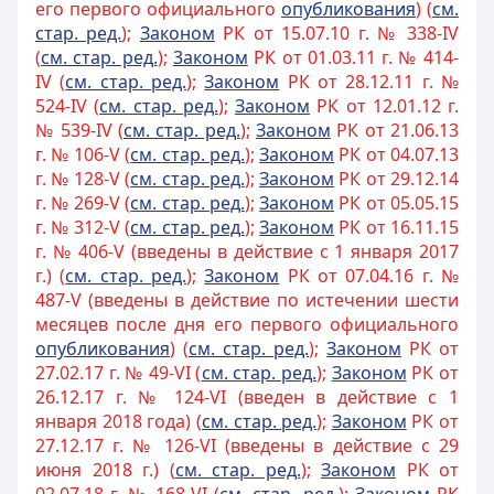
его первого официального
опубликования
) (
см.
стар. ред.
);
Законом
РК от 15.07.10 г. № 338-IV
(
см. стар. ред.
);
3аконом
РК от 01.03.11 г. № 414-
IV (
см. стар. ред.
);
Законом
РК от 28.12.11 г. №
524-IV (
см. стар. ред.
);
Законом
РК от 12.01.12 г.
№ 539-IV (
см. стар. ред.
);
Законом
РК от 21.06.13
г. № 106-V (
см. стар. ред.
);
Законом
РК от 04.07.13
г. № 128-V (
см. стар. ред.
);
Законом
РК от 29.12.14
г. № 269-V (
см. стар. ред.
);
Законом
РК от 05.05.15
г. № 312-V (
см. стар. ред.
);
Законом
РК от 16.11.15
г. № 406-V (введены в действие с 1 января 2017
г.) (
см. стар. ред.
);
Законом
РК от 07.04.16 г. №
487-V (введены в действие по истечении шести
месяцев после дня его первого официального
опубликования
) (
см. стар. ред.
);
Законом
РК от
27.02.17 г. № 49-VI (
см. стар. ред.
);
Законом
РК от
26.12.17 г. № 124-VI (введен в действие с 1
января 2018 года) (
см. стар. ред.
);
Законом
РК от
27.12.17 г. № 126-VI (введены в действие с 29
июня 2018 г.) (
см. стар. ред.
);
Законом
РК от