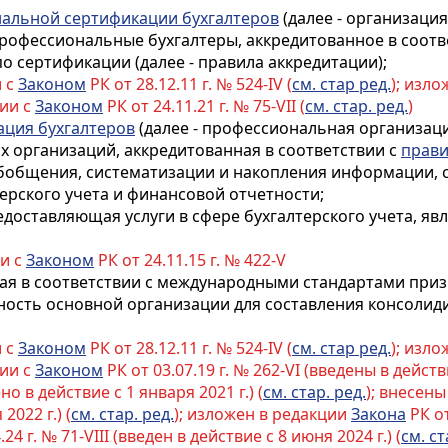
нальной сертификации бухгалтеров
(далее - организаци
рофессиональные бухгалтеры, аккредитованное
в соот
 сертификации (далее - правила аккредитации)
;
и с
Законом
РК от 28.12.11 г. № 524-IV (
см. стар ред.
); изл
вии с
Законом
РК от 24.11.21 г. № 75-VII (
см. стар. ред.
)
ация бухгалтеров
(далее - профессиональная организаци
их организаций, аккредитованная
в соответствии с
прав
бобщения, систематизации и накопления информации, 
терского учета и финансовой отчетности;
предоставляющая услуги в сфере бухгалтерского учета,
ии с
Законом
РК от 24.11.15 г. № 422-V
орая в соответствии с международными стандартами при
ность основной организации для составления консоли
и с
Законом
РК от 28.12.11 г. № 524-IV (
см. стар ред.
); изл
вии с
Законом
РК от 03.07.19 г. № 262-VI (введены в действи
но в действие с 1 января 2021 г.) (
см. стар. ред.
); внесен
2022 г.) (
см. стар. ред.
); изложен в редакции
Закона
РК от
.24 г. № 71-VIII (введен в действие с 8 июня 2024 г.) (
см. ст