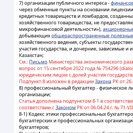
7) организации публичного интереса -
финансов
через обменные пункты на основании лицензии
кредитных товариществ и ломбардов, созданны
хозяйственного товарищества, не предоставля
микрофинансовой деятельности»)
,
акционерны
добывающих
общераспространенные полезные
хозяйственного ведения, субъекты государстве
участия государства, и дочерние, зависимые и
Казахстан;
См.:
Письмо
Министерства экономического разви
вопрос от 15 сентября 2022 года № 754296 (di
юридическим лицом с долей участия государств
Подпункт 8 изложен в редакции
Закона
РК от 26.
8) профессиональный бухгалтер - физическое 
организации;
Статья дополнена подпунктом 8-1 в соответств
соответствии с
Законом
РК от 06.04.24 г. № 71-VI
8-1) Кодекс этики профессиональных бухгалтеро
бухгалтерских и профессиональных организац
бухгалтеров;