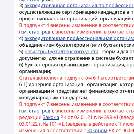
3)
аккредитованная организация по профессио
осуществляющее сертификацию кандидатов в п
профессиональных организаций, организаций по
В подпункт 4 внесены изменения в соответстви
(
см. стар. ред.
); внесены изменения в соответст
4)
аккредитованная профессиональная организ
объединением бухгалтеров и (или) бухгалтерск
5)
регистры бухгалтерского учета
- формы для о
документах, для ее отражения в системе бухгал
6) бухгалтерская организация - организация, 
организации;
Статья дополнена подпунктом 6-1 в соответств
6-1) дочерняя организация - организация, кот
организации и представляет финансовую отчет
международным стандартам;
В подпункт 7 внесены изменения в соответстви
(
см. стар. ред.
); внесены изменения в соответст
редакции
Закона
РК от 02.01.21 г. № 399-VI (введе
03.01.22 г. № 101-VII (введены в действие с 1 июля 
изменения в соответствии с
Законом
РК от 06.04