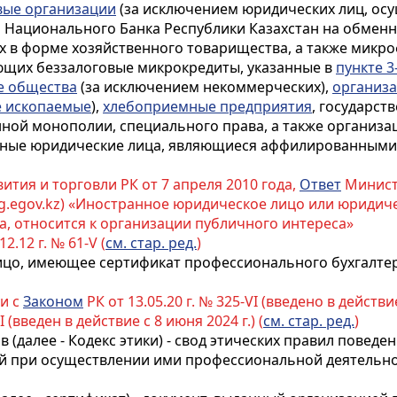
ые организации
(за исключением юридических лиц, ос
 Национального Банка Республики Казахстан на обмен
х в форме хозяйственного товарищества, а также микр
ющих беззалоговые микрокредиты, указанные в
пункте 3
е общества
(за исключением некоммерческих),
организ
 ископаемые
),
хлебоприемные предприятия
, государст
нной монополии, специального права, а также организац
 иные юридические лица, являющиеся аффилированными 
тия и торговли РК от 7 апреля 2010 года,
Ответ
Министр
alog.egov.kz) «Иностранное юридическое лицо или юрид
а, относится к организации публичного интереса»
12.12 г. № 61-V (
см. стар. ред.
)
лицо, имеющее сертификат профессионального бухгалт
ии с
Законом
РК от 13.05.20 г. № 325-VI (введено в действ
II (введен в действие с 8 июня 2024 г.) (
см. стар. ред.
)
в (далее - Кодекс этики) - свод этических правил повед
ий при осуществлении ими профессиональной деятель