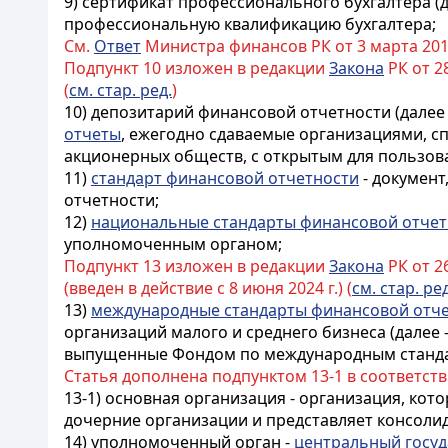
9) сертификат профессионального бухгалтера (
профессиональную квалификацию бухгалтера;
См.
Ответ
Министра финансов РК от 3 марта 2011 
Подпункт 10 изложен в редакции
Закона
РК от 28
(
см. стар. ред.
)
10) депозитарий финансовой отчетности (далее
отчеты
, ежегодно сдаваемые организациями, 
акционерных обществ, с открытым для пользов
11)
стандарт финансовой отчетности
- документ
отчетности;
12)
национальные стандарты финансовой отчет
уполномоченным органом;
Подпункт 13 изложен в редакции
Закона
РК от 26
(введен в действие с 8 июня 2024 г.) (
см. стар. ред
13)
международные стандарты финансовой отч
организаций малого и среднего бизнеса (далее 
выпущенные Фондом по международным станда
Статья дополнена подпунктом 13-1 в соответст
13-1) основная организация - организация, ко
дочерние организации и представляет консол
14) уполномоченный орган -
центральный госуд