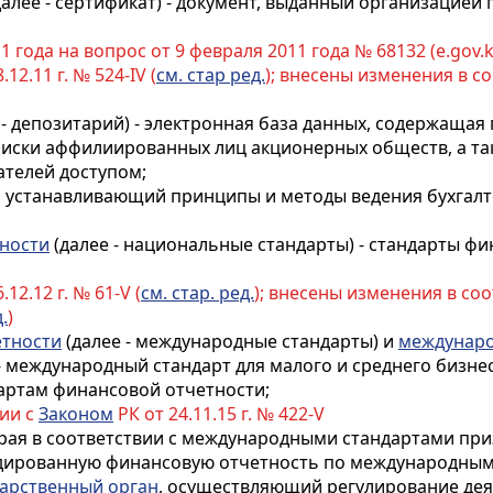
далее - сертификат) - документ, выданный организацие
года на вопрос от 9 февраля 2011 года № 68132 (e.gov.k
.12.11 г. № 524-IV (
см. стар ред.
); внесены изменения в с
 - депозитарий) - электронная база данных, содержаща
списки аффилиированных лиц акционерных обществ, а т
ателей доступом;
, устанавливающий принципы и методы ведения бухгалт
ности
(далее - национальные стандарты) - стандарты ф
.12.12 г. № 61-V (
см. стар. ред.
); внесены изменения в со
.
)
етности
(далее - международные стандарты) и
междунаро
- международный стандарт для малого и среднего бизнес
ртам финансовой отчетности;
вии с
Законом
РК от 24.11.15 г. № 422-V
торая в соответствии с международными стандартами пр
идированную финансовую отчетность по международным
арственный орган
, осуществляющий регулирование деят