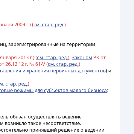
варя 2009 г.) (
см. стар. ред.
)
иц, зарегистрированные на территории
января 2013 г.) (
см. стар. ред.
);
Законом
РК от
т 26.12.12 г. № 61-V (
см. стар. ред.
)
тавления и хранения первичных документов
) и
м. стар. ред.
)
овые режимы для субъектов малого бизнеса
;
тель обязан осуществлять ведение
м возникло такое несоответствие.
мостоятельно принявший решение о ведении