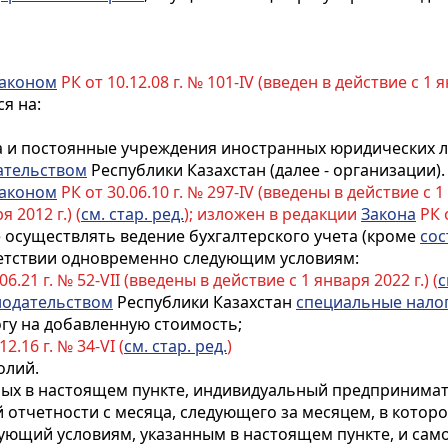
аконом
РК от 10.12.08 г. № 101-IV (введен в действие с 1 ян
я на:
а и постоянные учреждения иностранных юридических л
ательством
Республики Казахстан (далее - организации).
аконом
РК от 30.06.10 г. № 297-IV (введены в действие с 1 
 2012 г.) (
см. стар. ред.
); изложен в редакции
Закона
РК о
 осуществлять ведение бухгалтерского учета (кроме
сос
ветствии одновременно следующим условиям:
06.21 г. № 52-VII (введены в действие с 1 января 2022 г.) (
с
нодательством
Республики Казахстан
специальные налог
гу на добавленную стоимость;
2.16 г. № 34-VI (
см. стар. ред.
)
олий.
нных в настоящем пункте, индивидуальный предпринима
 отчетности с месяца, следующего за месяцем, в которо
ующий условиям, указанным в настоящем пункте, и са