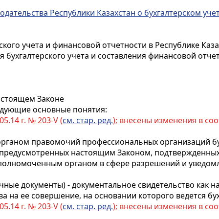
нодательства Республики Казахстан о бухгалтерском уче
ского учета и финансовой отчетности в Республике Каз
я бухгалтерского учета и составления финансовой отче
настоящем Законе
едующие основные понятия:
05.14 г. № 203-V (
см. стар. ред.
); внесены изменения в со
рганом правомочий профессиональных организаций бу
 предусмотренных настоящим Законом, подтвержденны
полномоченным органом в сфере разрешений и уведом
ичные документы) - документальное свидетельство как н
а на ее совершение, на основании которого ведется бух
05.14 г. № 203-V (
см. стар. ред.
); внесены изменения в со