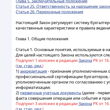
Глава 5. Заключительные положения
Статья 25. Ответственность за нарушение зако
Статья 26. Переходные положения
Настоящий Закон регулирует систему бухгалтер
качественные характеристики и правила ведени
Глава 1. Общие положения
Статья 1. Основные понятия, используемые в 
Для целей настоящего Закона используются сл
Подпункт 1 изложен в редакции
Закона
РК от 16.
(
см. стар. ред.
)
1)
аккредитация
- признание уполномоченным о
профессиональной сертификации бухгалтеров,
уполномоченным органом по согласованию с у
информатизации
;
2)
первичные учетные документы
(далее - перв
факта совершения операции или события и прав
Подпункт 3 изложен в редакции
Закона
РК от 16.
(
см. стар. ред.
)