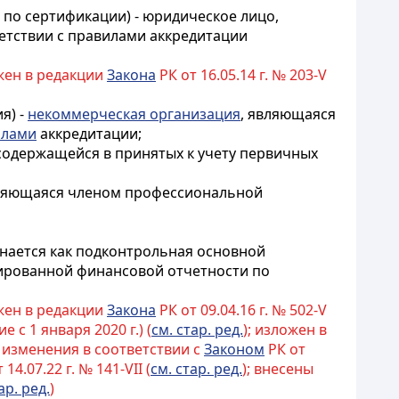
я по сертификации) - юридическое лицо,
ветствии с правилами аккредитации
ожен в редакции
Закона
РК от 16.05.14 г. № 203-V
я) -
некоммерческая организация
, являющаяся
илами
аккредитации
;
содержащейся в принятых к учету первичных
 являющаяся членом профессиональной
знается как подконтрольная основной
дированной финансовой отчетности по
ожен в редакции
Закона
РК от 09.04.16 г. № 502-V
е с 1 января 2020 г.) (
см. стар. ред.
); изложен в
ы изменения в соответствии с
Законом
РК от
 14.07.22 г. № 141-VII (
см. стар. ред.
); внесены
ар. ред.
)