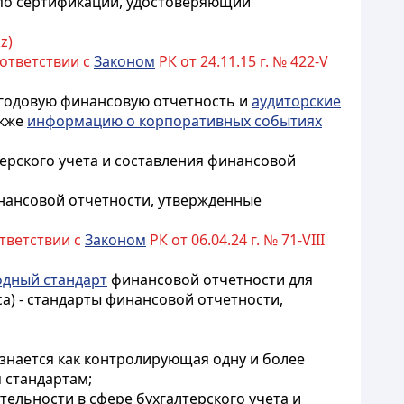
й по сертификации, удостоверяющий
z)
оответствии с
Законом
РК от 24.11.15 г. № 422-V
я годовую финансовую отчетность и
аудиторские
акже
информацию о корпоративных событиях
ерского учета и составления финансовой
инансовой отчетности, утвержденные
ответствии с
Законом
РК от 06.04.24 г. № 71-VIII
дный стандарт
финансовой отчетности для
а) - стандарты финансовой отчетности,
изнается как контролирующая одну и более
 стандартам;
ельности в сфере бухгалтерского учета и