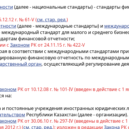
ности
(далее - национальные стандарты) - стандарты ф
.12.12 г. № 61-V (
см. стар. ред.
)
етности
(далее - международные стандарты) и
междунаро
- международный стандарт для малого и среднего бизнес
дартам финансовой отчетности;
вии с
Законом
РК от 24.11.15 г. № 422-V
торая в соответствии с международными стандартами пр
идированную финансовую отчетность по международным
арственный орган
, осуществляющий регулирование деят
аконом
РК от 10.12.08 г. № 101-IV (введен в действие с 1 ян
я на:
а и постоянные учреждения иностранных юридических л
ательством
Республики Казахстан (далее - организации).
аконом
РК от 30.06.10 г. № 297-IV (введены в действие с 1 
 2012 г.) (
см. стар. ред.
); изложен в редакции
Закона
РК о