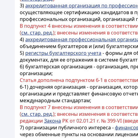
3)
аккредитованная организация по профессио
осуществляющее сертификацию кандидатов в п
профессиональных организаций, организаций по
В подпункт 4 внесены изменения в соответстви
(
см. стар. ред.
); внесены изменения в соответст
4)
аккредитованная профессиональная организ
объединением бухгалтеров и (или) бухгалтерск
5)
регистры бухгалтерского учета
- формы для о
документах, для ее отражения в системе бухгал
6) бухгалтерская организация - организация, 
организации;
Статья дополнена подпунктом 6-1 в соответств
6-1) дочерняя организация - организация, кот
организации и представляет финансовую отчет
международным стандартам;
В подпункт 7 внесены изменения в соответстви
(
см. стар. ред.
); внесены изменения в соответст
редакции
Закона
РК от 02.01.21 г. № 399-VI (введе
7) организации публичного интереса -
финансов
через обменные пункты на основании лицензии