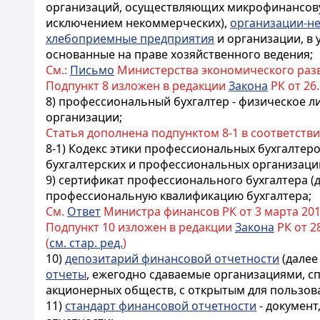
организаций, осуществляющих микрофинансову
исключением некоммерческих),
организации-н
хлебоприемные предприятия
и организации, в 
основанные на праве хозяйственного ведения;
См.:
Письмо
Министерства экономического разви
Подпункт 8 изложен в редакции
Закона
РК от 26.
8) профессиональный бухгалтер - физическое 
организации;
Статья дополнена подпунктом 8-1 в соответств
8-1) Кодекс этики профессиональных бухгалтеро
бухгалтерских и профессиональных организаци
9) сертификат профессионального бухгалтера (
профессиональную квалификацию бухгалтера;
См.
Ответ
Министра финансов РК от 3 марта 2011 
Подпункт 10 изложен в редакции
Закона
РК от 28
(
см. стар. ред.
)
10)
депозитарий финансовой отчетности
(далее
отчеты
, ежегодно сдаваемые организациями, 
акционерных обществ, с открытым для пользов
11)
стандарт финансовой отчетности
- документ