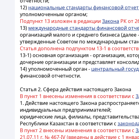
отчетности;
12)
национальные стандарты финансовой отчет
уполномоченным органом;
Подпункт 13 изложен в редакции
Закона
РК от 26
13)
международные стандарты финансовой отч
организаций малого и среднего бизнеса (далее 
утвержденные Советом по международным стан
Статья дополнена подпунктом 13-1 в соответст
13-1) основная организация - организация, ко
дочерние организации и представляет консол
14) уполномоченный орган -
центральный госуд
финансовой отчетности.
Статья 2. Сфера действия настоящего Закона
В пункт 1 внесены изменения в соответствии с
З
1. Действие настоящего Закона распространяетс
индивидуальных предпринимателей;
юридические лица, филиалы, представительств
Республики Казахстан в соответствии с
законод
В пункт 2 внесены изменения в соответствии с
З
21.07.11 г. № 467-IV (введены в действие с 1 января