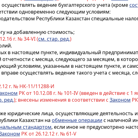
 осуществлять ведение бухгалтерского учета (кроме
сос
ветствии одновременно следующим условиям:
онодательством Республики Казахстан специальные нал
гу на добавленную стоимость;
2.16 г. № 34-VI (
см. стар. ред.
)
олий.
нных в настоящем пункте, индивидуальный предпринима
 отчетности с месяца, следующего за месяцем, в которо
ующий условиям, указанным в настоящем пункте, и са
 вправе осуществлять ведение такого учета с месяца, с
12 г. № НК-11/11288-И
аконом
РК от 10.12.08 г. № 101-IV (введен в действие с 1 ян
р. ред.
); внесены изменения в соответствии с
Законом
РК 
акже юридические лица, осуществляющие деятельность 
ублики Казахстан на
обменные операции
с наличной и
нальным стандартом
, если иное не предусмотрено наст
Законом
РК от 26.12.12 г. № 61-V