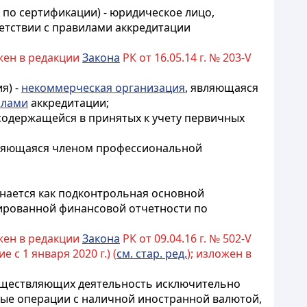
я по сертификации) - юридическое лицо,
ветствии с правилами аккредитации
ожен в редакции
Закона
РК от 16.05.14 г. № 203-V
я) -
некоммерческая организация
, являющаяся
илами
аккредитации
;
содержащейся в принятых к учету первичных
 являющаяся членом профессиональной
знается как подконтрольная основной
дированной финансовой отчетности по
ожен в редакции
Закона
РК от 09.04.16 г. № 502-V
е с 1 января 2020 г.) (
см. стар. ред.
); изложен в
существляющих деятельность исключительно
ные операции с наличной иностранной валютой,