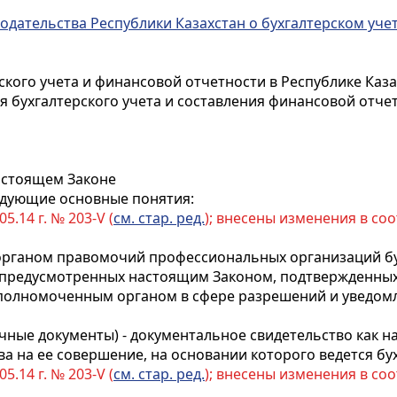
нодательства Республики Казахстан о бухгалтерском уче
ского учета и финансовой отчетности в Республике Каз
я бухгалтерского учета и составления финансовой отче
настоящем Законе
едующие основные понятия:
05.14 г. № 203-V (
см. стар. ред.
); внесены изменения в со
рганом правомочий профессиональных организаций бу
 предусмотренных настоящим Законом, подтвержденны
полномоченным органом в сфере разрешений и уведом
ичные документы) - документальное свидетельство как н
а на ее совершение, на основании которого ведется бух
05.14 г. № 203-V (
см. стар. ред.
); внесены изменения в со