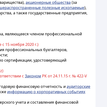
варищества),
акционерные общества
(за
щераспространенные полезные ископаемые
),
арства, а также государственные предприятия,
ера, являющееся членом профессиональной
 с 15 ноября 2020 г.)
ения профессиональных бухгалтеров,
сти;
й по сертификации, удостоверяющий
z)
оответствии с
Законом
РК от 24.11.15 г. № 422-V
я годовую финансовую отчетность и
аудиторские
акже
информацию о корпоративных событиях
ерского учета и составления финансовой