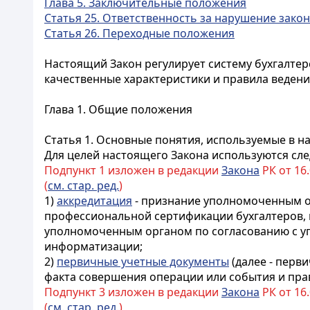
Глава 5. Заключительные положения
Статья 25. Ответственность за нарушение зако
Статья 26. Переходные положения
Настоящий Закон регулирует систему бухгалтер
качественные характеристики и правила ведени
Глава 1. Общие положения
Статья 1. Основные понятия, используемые в 
Для целей настоящего Закона используются сл
Подпункт 1 изложен в редакции
Закона
РК от 16.
(
см. стар. ред.
)
1)
аккредитация
- признание уполномоченным о
профессиональной сертификации бухгалтеров,
уполномоченным органом по согласованию с у
информатизации
;
2)
первичные учетные документы
(далее - перв
факта совершения операции или события и прав
Подпункт 3 изложен в редакции
Закона
РК от 16.
(
см. стар. ред.
)