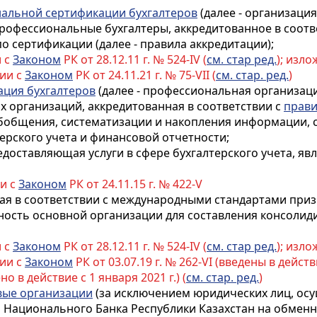
нальной сертификации бухгалтеров
(далее - организаци
рофессиональные бухгалтеры, аккредитованное
в соот
 сертификации (далее - правила аккредитации)
;
и с
Законом
РК от 28.12.11 г. № 524-IV (
см. стар ред.
); изл
вии с
Законом
РК от 24.11.21 г. № 75-VII (
см. стар. ред.
)
ация бухгалтеров
(далее - профессиональная организаци
их организаций, аккредитованная
в соответствии с
прав
бобщения, систематизации и накопления информации, 
терского учета и финансовой отчетности;
предоставляющая услуги в сфере бухгалтерского учета,
ии с
Законом
РК от 24.11.15 г. № 422-V
орая в соответствии с международными стандартами при
ность основной организации для составления консоли
и с
Законом
РК от 28.12.11 г. № 524-IV (
см. стар ред.
); изл
вии с
Законом
РК от 03.07.19 г. № 262-VI (введены в действи
но в действие с 1 января 2021 г.) (
см. стар. ред.
)
ые организации
(за исключением юридических лиц, о
 Национального Банка Республики Казахстан на обмен