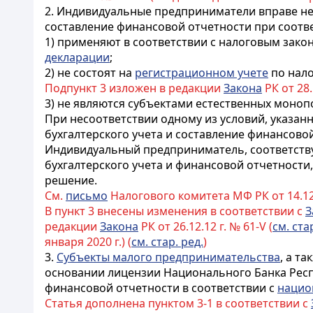
2. Индивидуальные предприниматели вправе не
составление финансовой отчетности при соот
1) применяют в соответствии с налоговым зак
декларации
;
2) не состоят на
регистрационном учете
по нало
Подпункт 3 изложен в редакции
Закона
РК от 28.1
3) не являются субъектами естественных моноп
При несоответствии одному из условий, указа
бухгалтерского учета и составление финансовой
Индивидуальный предприниматель, соответств
бухгалтерского учета и финансовой отчетности,
решение.
См.
письмо
Налогового комитета МФ РК от 14.12.
В пункт 3 внесены изменения в соответствии с
З
редакции
Закона
РК от 26.12.12 г. № 61-V (
см. ста
января 2020 г.) (
см. стар. ред.
)
3.
Субъекты малого предпринимательства
, а т
основании лицензии Национального Банка Респ
финансовой отчетности в соответствии с
нацио
Статья дополнена пунктом 3-1 в соответствии с